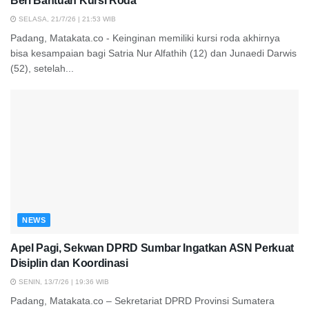
Beri Bantuan Kursi Roda
SELASA, 21/7/26 | 21:53 WIB
Padang, Matakata.co - Keinginan memiliki kursi roda akhirnya
bisa kesampaian bagi Satria Nur Alfathih (12) dan Junaedi Darwis
(52), setelah...
NEWS
Apel Pagi, Sekwan DPRD Sumbar Ingatkan ASN Perkuat
Disiplin dan Koordinasi
SENIN, 13/7/26 | 19:36 WIB
Padang, Matakata.co – Sekretariat DPRD Provinsi Sumatera