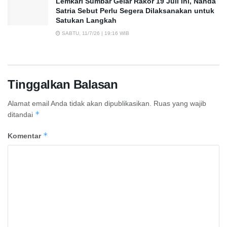
Lemkari Sumbar Gelar Rakor 19 Juli Ini, Nanda
Satria Sebut Perlu Segera Dilaksanakan untuk
Satukan Langkah
SABTU, 11/7/26 | 19:16 WIB
Tinggalkan Balasan
Alamat email Anda tidak akan dipublikasikan.
Ruas yang wajib
*
ditandai
*
Komentar