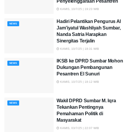
Penyelenggaraan Pesantren
KAMIS, 10/7/25 | 19:23 WIB
Hadiri Pelantikan Pengurus Al
NEWS
Jam’iyatul Washliyah Sumbar,
Nanda Satria Harapkan
Sinergitas Terjalin
KAMIS, 10/7/25 | 18:31 WIB
IKSB ke DPRD Sumbar Mohon
NEWS
Dukungan Pembangunan
Pesantren El Sunuri
KAMIS, 10/7/25 | 18:12 WIB
Wakil DPRD Sumbar M. Iqra
NEWS
Tekankan Pentingnya
Pemahaman Politik di
Masyarakat
KAMIS, 03/7/25 | 22:07 WIB