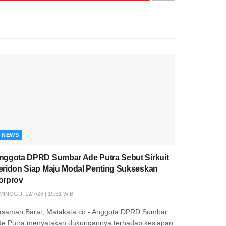
NEWS
nggota DPRD Sumbar Ade Putra Sebut Sirkuit
eridon Siap Maju Modal Penting Sukseskan
orprov
MINGGU, 12/7/26 | 19:51 WIB
asaman Barat, Matakata.co - Anggota DPRD Sumbar,
de Putra menyatakan dukungannya terhadap kesiapan