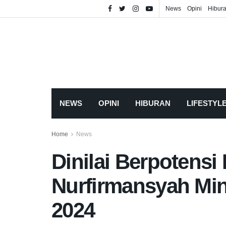
News
Opini
Hibur
NEWS
OPINI
HIBURAN
LIFESTYL
Home
News
Dinilai Berpotens
Nurfirmansyah Min
2024