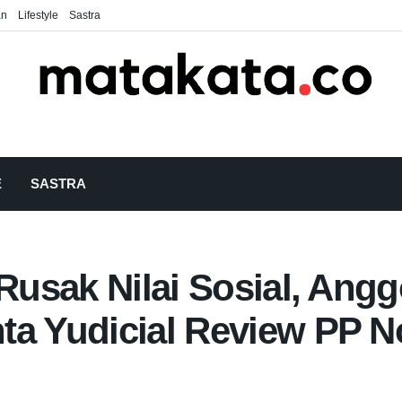
an
Lifestyle
Sastra
E
SASTRA
i Rusak Nilai Sosial, A
ta Yudicial Review PP 