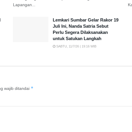
Lapangan...
K
d
Lemkari Sumbar Gelar Rakor 19
Juli Ini, Nanda Satria Sebut
Perlu Segera Dilaksanakan
untuk Satukan Langkah
SABTU, 11/7/26 | 19:16 WIB
*
g wajib ditandai