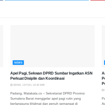
NEWS
Apel Pagi, Sekwan DPRD Sumbar Ingatkan ASN
A
Perkuat Disiplin dan Koordinasi
P
P
SENIN, 13/7/26 | 19:36 WIB
Padang, Matakata.co – Sekretariat DPRD Provinsi
Sumatera Barat menggelar apel pagi rutin yang
P
berlangsung khidmat dan penuh semangat di
A