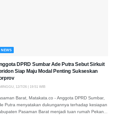
NEWS
nggota DPRD Sumbar Ade Putra Sebut Sirkuit
eridon Siap Maju Modal Penting Sukseskan
orprov
MINGGU, 12/7/26 | 19:51 WIB
asaman Barat, Matakata.co - Anggota DPRD Sumbar,
de Putra menyatakan dukungannya terhadap kesiapan
abupaten Pasaman Barat menjadi tuan rumah Pekan...