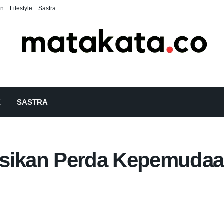
an
Lifestyle
Sastra
E
SASTRA
asikan Perda Kepemudaa