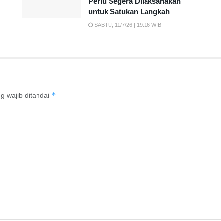
Perlu Segera Dilaksanakan
untuk Satukan Langkah
SABTU, 11/7/26 | 19:16 WIB
*
g wajib ditandai