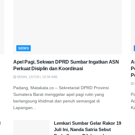
NEWS
Apel Pagi, Sekwan DPRD Sumbar Ingatkan ASN
A
Perkuat Disiplin dan Koordinasi
P
P
SENIN, 13/7/26 | 19:36 WIB
Padang, Matakata.co – Sekretariat DPRD Provinsi
Sumatera Barat menggelar apel pagi rutin yang
P
berlangsung khidmat dan penuh semangat di
A
Lapangan...
K
d
Lemkari Sumbar Gelar Rakor 19
Juli Ini, Nanda Satria Sebut