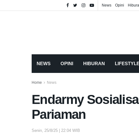
News
Opini
Hibur
NEWS
OPINI
HIBURAN
LIFESTYL
Home
News
Endarmy Sosialis
Pariaman
Senin, 25/8/25 | 22:04 WIB