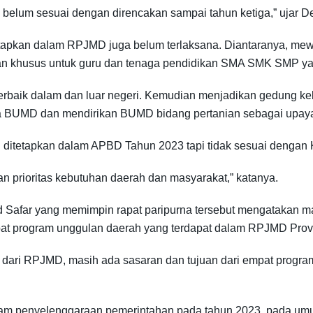
 belum sesuai dengan direncakan sampai tahun ketiga,” ujar De
itetapkan dalam RPJMD juga belum terlaksana. Diantaranya, me
an khusus untuk guru dan tenaga pendidikan SMA SMK SMP yan
n terbaik dalam dan luar negeri. Kemudian menjadikan gedung
a BUMD dan mendirikan BUMD bidang pertanian sebagai upaya hi
g ditetapkan dalam APBD Tahun 2023 tapi tidak sesuai dengan
an prioritas kebutuhan daerah dan masyarakat,” katanya.
d Safar yang memimpin rapat paripurna tersebut mengatakan m
at program unggulan daerah yang terdapat dalam RPJMD Prov
dari RPJMD, masih ada sasaran dan tujuan dari empat program
alam penyelenggaraan pemerintahan pada tahun 2023, pada 