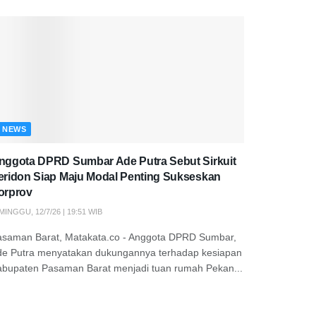
NEWS
nggota DPRD Sumbar Ade Putra Sebut Sirkuit
eridon Siap Maju Modal Penting Sukseskan
orprov
MINGGU, 12/7/26 | 19:51 WIB
asaman Barat, Matakata.co - Anggota DPRD Sumbar,
de Putra menyatakan dukungannya terhadap kesiapan
abupaten Pasaman Barat menjadi tuan rumah Pekan...