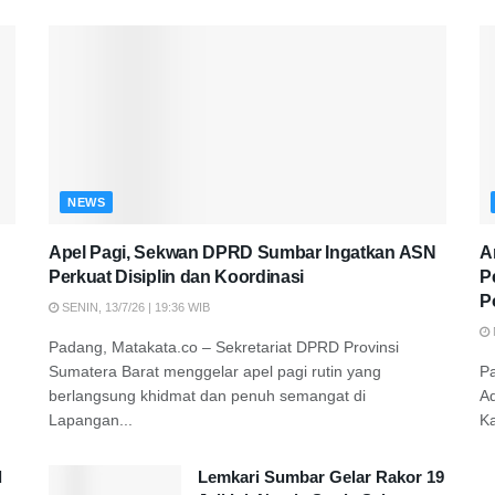
NEWS
Apel Pagi, Sekwan DPRD Sumbar Ingatkan ASN
A
Perkuat Disiplin dan Koordinasi
P
P
SENIN, 13/7/26 | 19:36 WIB
Padang, Matakata.co – Sekretariat DPRD Provinsi
Sumatera Barat menggelar apel pagi rutin yang
P
berlangsung khidmat dan penuh semangat di
A
Lapangan...
K
d
Lemkari Sumbar Gelar Rakor 19