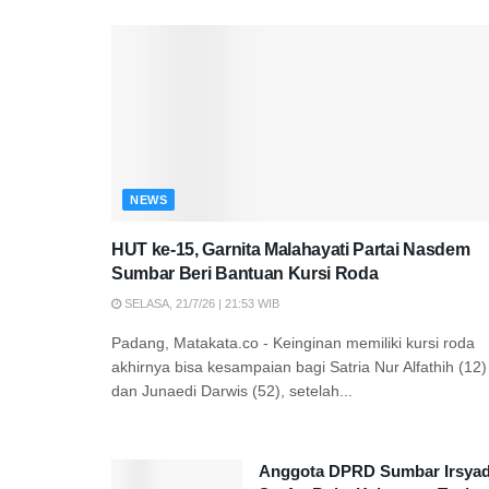
NEWS
HUT ke-15, Garnita Malahayati Partai Nasdem
Sumbar Beri Bantuan Kursi Roda
SELASA, 21/7/26 | 21:53 WIB
Padang, Matakata.co - Keinginan memiliki kursi roda
akhirnya bisa kesampaian bagi Satria Nur Alfathih (12)
dan Junaedi Darwis (52), setelah...
Anggota DPRD Sumbar Irsya