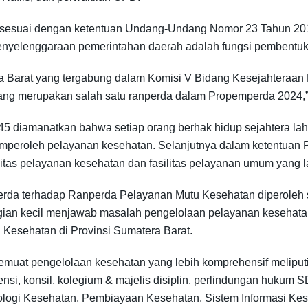
, sesuai dengan ketentuan Undang-Undang Nomor 23 Tahun 20
penyelenggaraan pemerintahan daerah adalah fungsi pembentuk
a Barat yang tergabung dalam Komisi V Bidang Kesejahteraan 
ng merupakan salah satu ranperda dalam Propemperda 2024,” u
45 diamanatkan bahwa setiap orang berhak hidup sejahtera lahi
emperoleh pelayanan kesehatan. Selanjutnya dalam ketentuan
itas pelayanan kesehatan dan fasilitas pelayanan umum yang l
mperda terhadap Ranperda Pelayanan Mutu Kesehatan diperole
an kecil menjawab masalah pengelolaan pelayanan kesehatan,
Kesehatan di Provinsi Sumatera Barat.
emuat pengelolaan kesehatan yang lebih komprehensif meliputi
lisensi, konsil, kolegium & majelis disiplin, perlindungan huku
logi Kesehatan, Pembiayaan Kesehatan, Sistem Informasi Kes