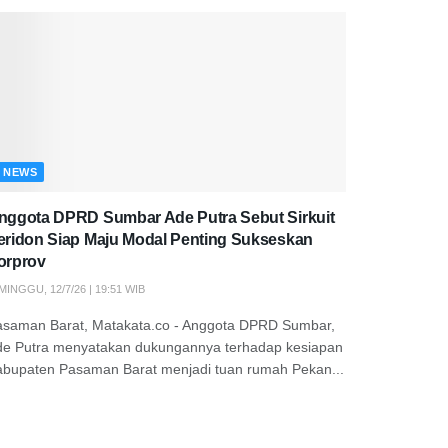
NEWS
nggota DPRD Sumbar Ade Putra Sebut Sirkuit
eridon Siap Maju Modal Penting Sukseskan
orprov
MINGGU, 12/7/26 | 19:51 WIB
asaman Barat, Matakata.co - Anggota DPRD Sumbar,
de Putra menyatakan dukungannya terhadap kesiapan
abupaten Pasaman Barat menjadi tuan rumah Pekan...