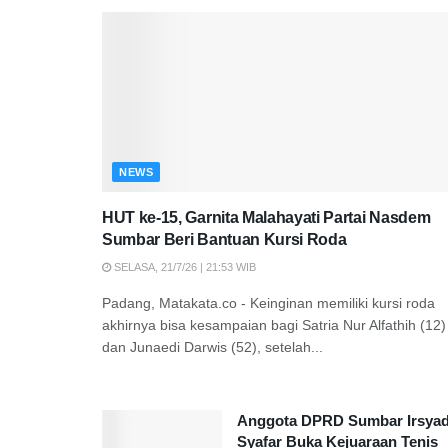
NEWS
HUT ke-15, Garnita Malahayati Partai Nasdem
Sumbar Beri Bantuan Kursi Roda
SELASA, 21/7/26 | 21:53 WIB
Padang, Matakata.co - Keinginan memiliki kursi roda
akhirnya bisa kesampaian bagi Satria Nur Alfathih (12)
dan Junaedi Darwis (52), setelah...
Anggota DPRD Sumbar Irsya
Syafar Buka Kejuaraan Tenis