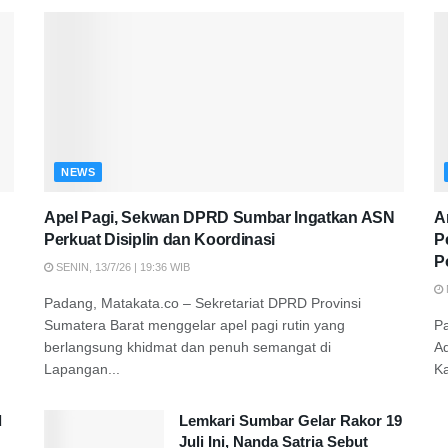
NEWS
Apel Pagi, Sekwan DPRD Sumbar Ingatkan ASN
A
Perkuat Disiplin dan Koordinasi
P
P
SENIN, 13/7/26 | 19:36 WIB
Padang, Matakata.co – Sekretariat DPRD Provinsi
Sumatera Barat menggelar apel pagi rutin yang
P
berlangsung khidmat dan penuh semangat di
A
Lapangan...
K
d
Lemkari Sumbar Gelar Rakor 19
Juli Ini, Nanda Satria Sebut