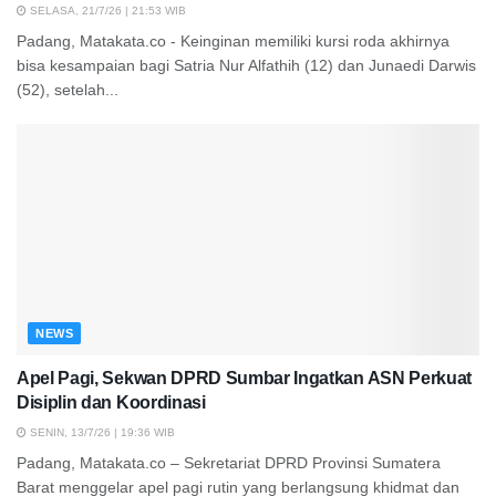
SELASA, 21/7/26 | 21:53 WIB
Padang, Matakata.co - Keinginan memiliki kursi roda akhirnya
bisa kesampaian bagi Satria Nur Alfathih (12) dan Junaedi Darwis
(52), setelah...
NEWS
Apel Pagi, Sekwan DPRD Sumbar Ingatkan ASN Perkuat
Disiplin dan Koordinasi
SENIN, 13/7/26 | 19:36 WIB
Padang, Matakata.co – Sekretariat DPRD Provinsi Sumatera
Barat menggelar apel pagi rutin yang berlangsung khidmat dan