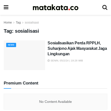
Home
Tag
sosialisasi
Tag:
sosialisasi
Sosialisasikan Perda RPPLH,
NEWS
Suharjono Ajak Masyarakat Jaga
Lingkungan
SENIN, 05/2/24 | 19:26 WIB
Premium Content
No Content Available