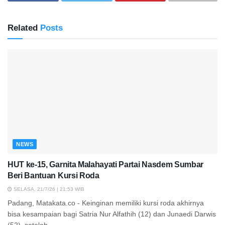
Related
Posts
NEWS
HUT ke-15, Garnita Malahayati Partai Nasdem Sumbar
Beri Bantuan Kursi Roda
SELASA, 21/7/26 | 21:53 WIB
Padang, Matakata.co - Keinginan memiliki kursi roda akhirnya
bisa kesampaian bagi Satria Nur Alfathih (12) dan Junaedi Darwis
(52), setelah...