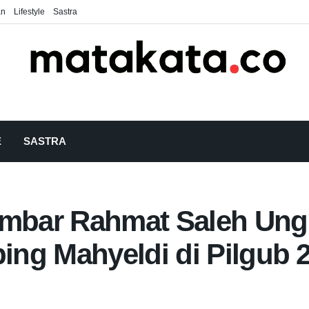
an
Lifestyle
Sastra
E
SASTRA
bar Rahmat Saleh Ungka
ng Mahyeldi di Pilgub 