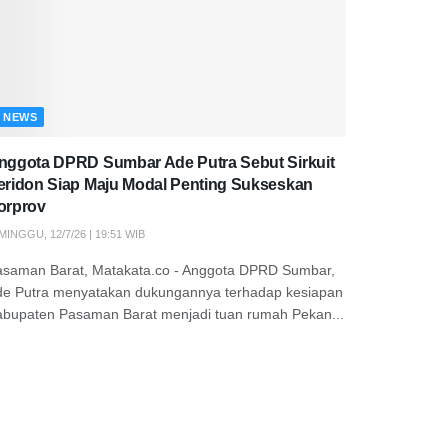
NEWS
nggota DPRD Sumbar Ade Putra Sebut Sirkuit
eridon Siap Maju Modal Penting Sukseskan
orprov
MINGGU, 12/7/26 | 19:51 WIB
asaman Barat, Matakata.co - Anggota DPRD Sumbar,
de Putra menyatakan dukungannya terhadap kesiapan
abupaten Pasaman Barat menjadi tuan rumah Pekan...