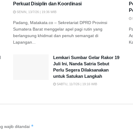
Perkuat Disiplin dan Koordinasi
P
P
SENIN, 13/7/26 | 19:36 WIB
Padang, Matakata.co – Sekretariat DPRD Provinsi
Sumatera Barat menggelar apel pagi rutin yang
P
berlangsung khidmat dan penuh semangat di
A
Lapangan...
K
d
Lemkari Sumbar Gelar Rakor 19
Juli Ini, Nanda Satria Sebut
Perlu Segera Dilaksanakan
untuk Satukan Langkah
SABTU, 11/7/26 | 19:16 WIB
*
g wajib ditandai