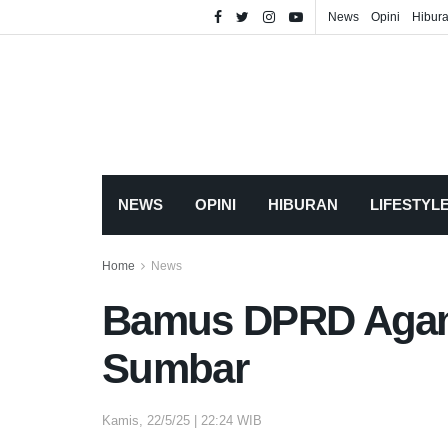
News
Opini
Hibur
NEWS
OPINI
HIBURAN
LIFESTYL
Home
News
Bamus DPRD Agam
Sumbar
Kamis, 22/5/25 | 22:24 WIB