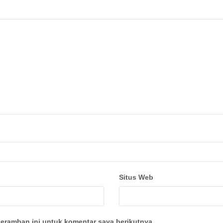
Situs Web
eramban ini untuk komentar saya berikutnya.