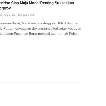
eridon Siap Maju Modal Penting Sukseskan
orprov
MINGGU, 12/7/26 | 19:51 WIB
asaman Barat, Matakata.co - Anggota DPRD Sumbar,
de Putra menyatakan dukungannya terhadap kesiapan
abupaten Pasaman Barat menjadi tuan rumah Pekan...