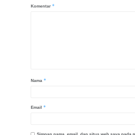
*
Komentar
*
Nama
*
Email
Simpan nama, email, dan situs web saya pada p