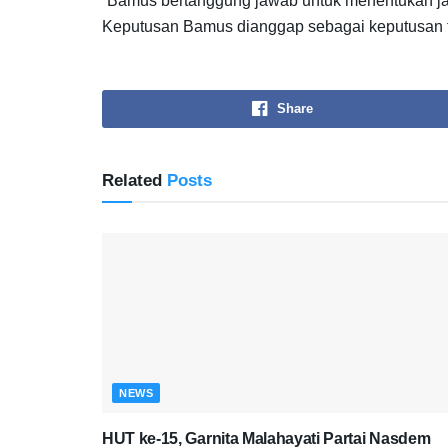
“Bamus bertanggung jawab untuk menentukan jad
Keputusan Bamus dianggap sebagai keputusan tert
Share
Related
Posts
NEWS
HUT ke-15, Garnita Malahayati Partai Nasdem