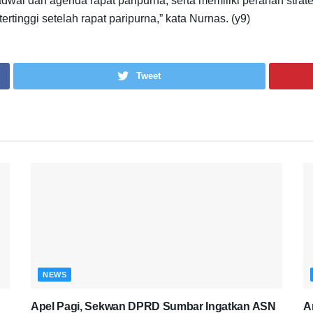
wal dan agenda rapat paripurna, serta memiliki peranan stra
inggi setelah rapat paripurna,” kata Nurnas. (y9)
Tweet
NEWS
Apel Pagi, Sekwan DPRD Sumbar Ingatkan ASN
A