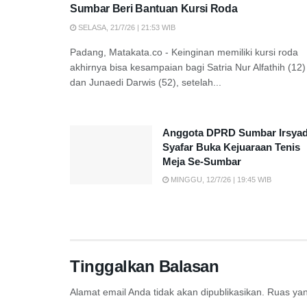
Sumbar Beri Bantuan Kursi Roda
SELASA, 21/7/26 | 21:53 WIB
Padang, Matakata.co - Keinginan memiliki kursi roda
akhirnya bisa kesampaian bagi Satria Nur Alfathih (12)
dan Junaedi Darwis (52), setelah...
Anggota DPRD Sumbar Irsya
Syafar Buka Kejuaraan Tenis
Meja Se-Sumbar
MINGGU, 12/7/26 | 19:45 WIB
Tinggalkan Balasan
Alamat email Anda tidak akan dipublikasikan.
Ruas yan