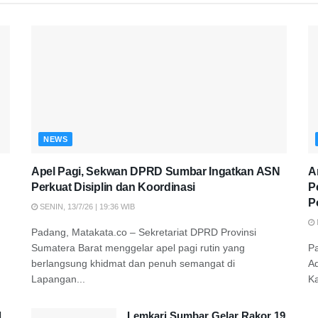
NEWS
Apel Pagi, Sekwan DPRD Sumbar Ingatkan ASN
A
Perkuat Disiplin dan Koordinasi
P
P
SENIN, 13/7/26 | 19:36 WIB
Padang, Matakata.co – Sekretariat DPRD Provinsi
Sumatera Barat menggelar apel pagi rutin yang
P
berlangsung khidmat dan penuh semangat di
A
Lapangan...
K
d
Lemkari Sumbar Gelar Rakor 19