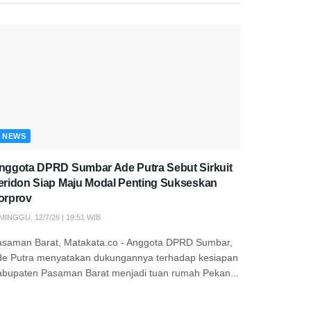
NEWS
nggota DPRD Sumbar Ade Putra Sebut Sirkuit
eridon Siap Maju Modal Penting Sukseskan
orprov
MINGGU, 12/7/26 | 19:51 WIB
asaman Barat, Matakata.co - Anggota DPRD Sumbar,
de Putra menyatakan dukungannya terhadap kesiapan
abupaten Pasaman Barat menjadi tuan rumah Pekan...