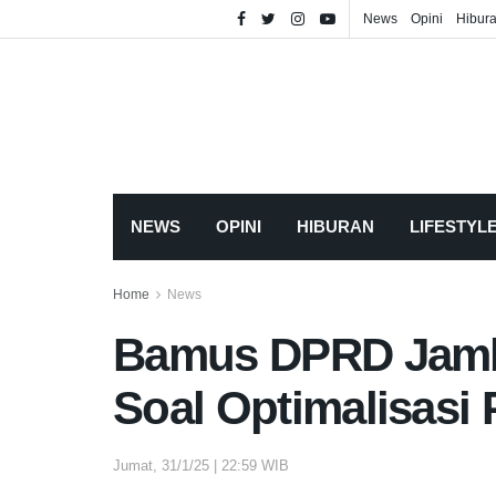
News
Opini
Hibur
NEWS
OPINI
HIBURAN
LIFESTYL
Home
News
Bamus DPRD Jambi
Soal Optimalisasi
Jumat, 31/1/25 | 22:59 WIB