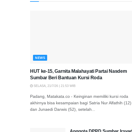
NEWS
HUT ke-15, Garnita Malahayati Partai Nasdem
Sumbar Beri Bantuan Kursi Roda
SELASA, 21/7/26 | 21:53 WIB
Padang, Matakata.co - Keinginan memiliki kursi roda
akhirnya bisa kesampaian bagi Satria Nur Alfathih (12)
dan Junaedi Darwis (52), setelah...
Anggota DPRD Sumbar Irsya