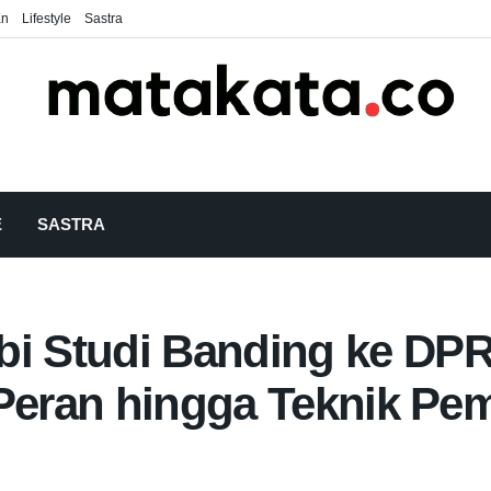
an
Lifestyle
Sastra
E
SASTRA
 Studi Banding ke DPR
 Peran hingga Teknik P