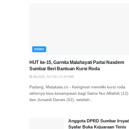
NEWS
HUT ke-15, Garnita Malahayati Partai Nasdem
Sumbar Beri Bantuan Kursi Roda
SELASA, 21/7/26 | 21:53 WIB
Padang, Matakata.co - Keinginan memiliki kursi roda
akhirnya bisa kesampaian bagi Satria Nur Alfathih (12)
dan Junaedi Darwis (52), setelah...
Anggota DPRD Sumbar Irsya
Syafar Buka Kejuaraan Tenis