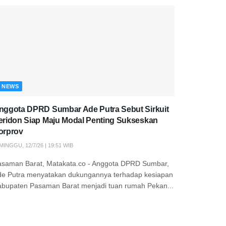
NEWS
nggota DPRD Sumbar Ade Putra Sebut Sirkuit
eridon Siap Maju Modal Penting Sukseskan
orprov
MINGGU, 12/7/26 | 19:51 WIB
asaman Barat, Matakata.co - Anggota DPRD Sumbar,
de Putra menyatakan dukungannya terhadap kesiapan
abupaten Pasaman Barat menjadi tuan rumah Pekan...