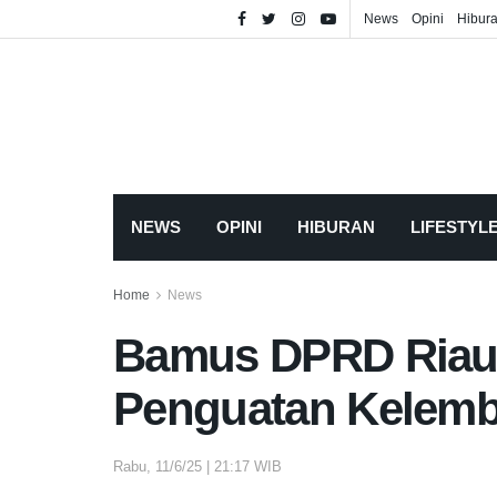
News
Opini
Hibur
NEWS
OPINI
HIBURAN
LIFESTYL
Home
News
Bamus DPRD Riau 
Penguatan Kelem
Rabu, 11/6/25 | 21:17 WIB