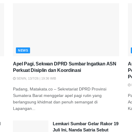
NEWS
Apel Pagi, Sekwan DPRD Sumbar Ingatkan ASN
A
Perkuat Disiplin dan Koordinasi
P
P
SENIN, 13/7/26 | 19:36 WIB
Padang, Matakata.co – Sekretariat DPRD Provinsi
Sumatera Barat menggelar apel pagi rutin yang
P
berlangsung khidmat dan penuh semangat di
A
Lapangan...
K
d
Lemkari Sumbar Gelar Rakor 19
Juli Ini, Nanda Satria Sebut