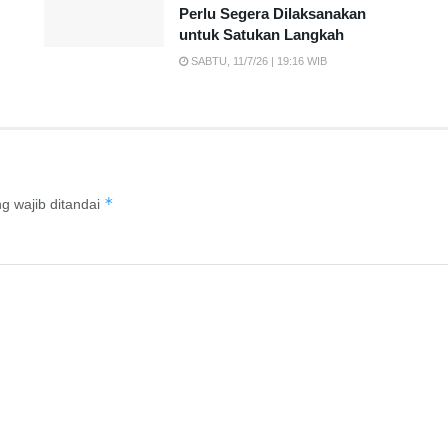
Perlu Segera Dilaksanakan
untuk Satukan Langkah
SABTU, 11/7/26 | 19:16 WIB
*
g wajib ditandai