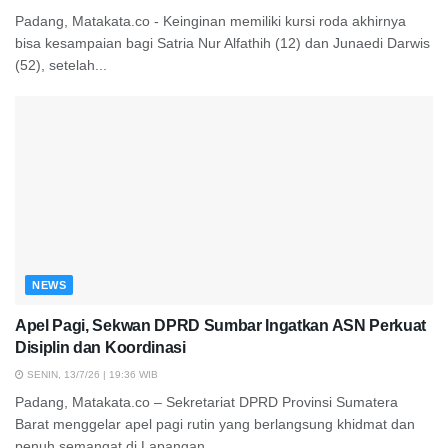
Padang, Matakata.co - Keinginan memiliki kursi roda akhirnya
bisa kesampaian bagi Satria Nur Alfathih (12) dan Junaedi Darwis
(52), setelah...
NEWS
Apel Pagi, Sekwan DPRD Sumbar Ingatkan ASN Perkuat
Disiplin dan Koordinasi
SENIN, 13/7/26 | 19:36 WIB
Padang, Matakata.co – Sekretariat DPRD Provinsi Sumatera
Barat menggelar apel pagi rutin yang berlangsung khidmat dan
penuh semangat di Lapangan...