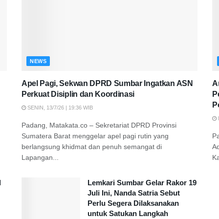
NEWS
Apel Pagi, Sekwan DPRD Sumbar Ingatkan ASN
A
Perkuat Disiplin dan Koordinasi
P
P
SENIN, 13/7/26 | 19:36 WIB
Padang, Matakata.co – Sekretariat DPRD Provinsi
Sumatera Barat menggelar apel pagi rutin yang
P
berlangsung khidmat dan penuh semangat di
A
Lapangan...
K
d
Lemkari Sumbar Gelar Rakor 19
Juli Ini, Nanda Satria Sebut
Perlu Segera Dilaksanakan
untuk Satukan Langkah