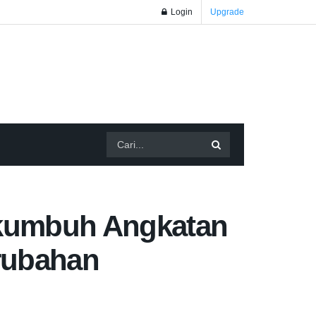
Login
Upgrade
yakumbuh Angkatan
erubahan