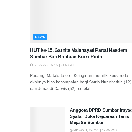
NEWS
HUT ke-15, Garnita Malahayati Partai Nasdem
Sumbar Beri Bantuan Kursi Roda
SELASA, 21/7/26 | 21:53 WIB
Padang, Matakata.co - Keinginan memiliki kursi roda
akhirnya bisa kesampaian bagi Satria Nur Alfathih (12)
dan Junaedi Darwis (52), setelah...
Anggota DPRD Sumbar Irsya
Syafar Buka Kejuaraan Tenis
Meja Se-Sumbar
MINGGU, 12/7/26 | 19:45 WIB