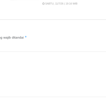
SABTU, 11/7/26 | 19:16 WIB
*
g wajib ditandai