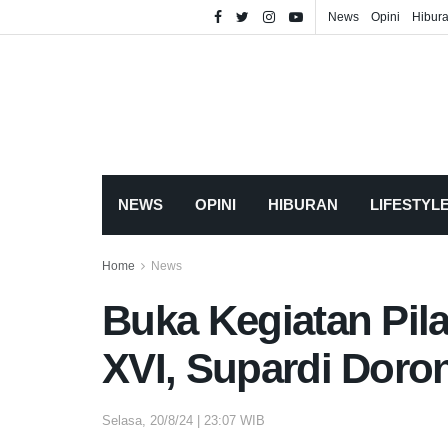
News
Opini
Hibur
NEWS
OPINI
HIBURAN
LIFESTYL
Home
News
Buka Kegiatan Pil
XVI, Supardi Doro
Selasa, 20/8/24 | 23:07 WIB