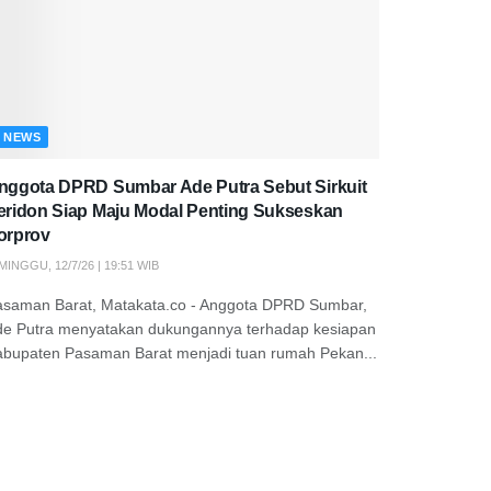
NEWS
nggota DPRD Sumbar Ade Putra Sebut Sirkuit
eridon Siap Maju Modal Penting Sukseskan
orprov
MINGGU, 12/7/26 | 19:51 WIB
asaman Barat, Matakata.co - Anggota DPRD Sumbar,
de Putra menyatakan dukungannya terhadap kesiapan
abupaten Pasaman Barat menjadi tuan rumah Pekan...