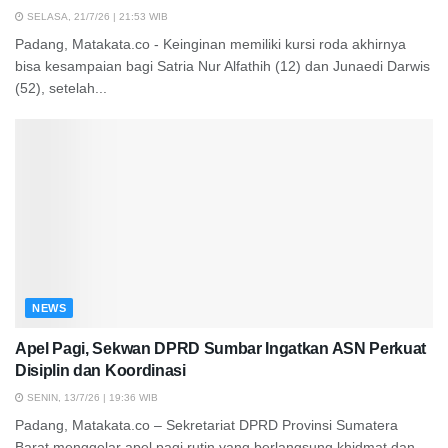
SELASA, 21/7/26 | 21:53 WIB
Padang, Matakata.co - Keinginan memiliki kursi roda akhirnya
bisa kesampaian bagi Satria Nur Alfathih (12) dan Junaedi Darwis
(52), setelah...
NEWS
Apel Pagi, Sekwan DPRD Sumbar Ingatkan ASN Perkuat
Disiplin dan Koordinasi
SENIN, 13/7/26 | 19:36 WIB
Padang, Matakata.co – Sekretariat DPRD Provinsi Sumatera
Barat menggelar apel pagi rutin yang berlangsung khidmat dan