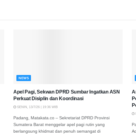
NEWS
Apel Pagi, Sekwan DPRD Sumbar Ingatkan ASN
A
Perkuat Disiplin dan Koordinasi
P
P
SENIN, 13/7/26 | 19:36 WIB
Padang, Matakata.co – Sekretariat DPRD Provinsi
Sumatera Barat menggelar apel pagi rutin yang
P
berlangsung khidmat dan penuh semangat di
A