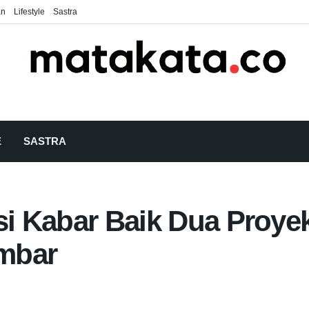
an
Lifestyle
Sastra
E
SASTRA
asi Kabar Baik Dua Pro
umbar