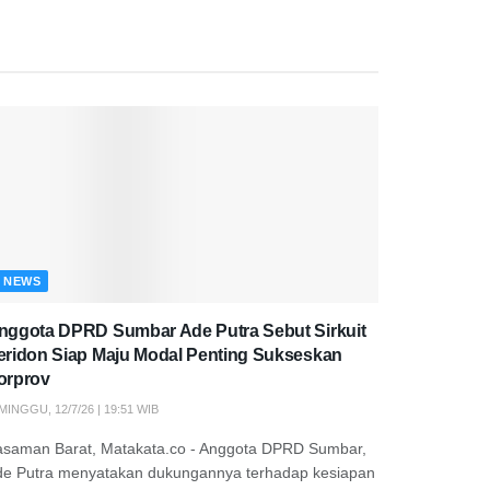
NEWS
nggota DPRD Sumbar Ade Putra Sebut Sirkuit
eridon Siap Maju Modal Penting Sukseskan
orprov
MINGGU, 12/7/26 | 19:51 WIB
asaman Barat, Matakata.co - Anggota DPRD Sumbar,
de Putra menyatakan dukungannya terhadap kesiapan