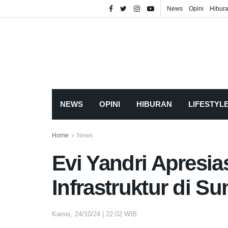
News
Opini
Hibur
NEWS
OPINI
HIBURAN
LIFESTYL
Home
News
Evi Yandri Apresi
Infrastruktur di S
Kamis, 24/10/24 | 22:02 WIB