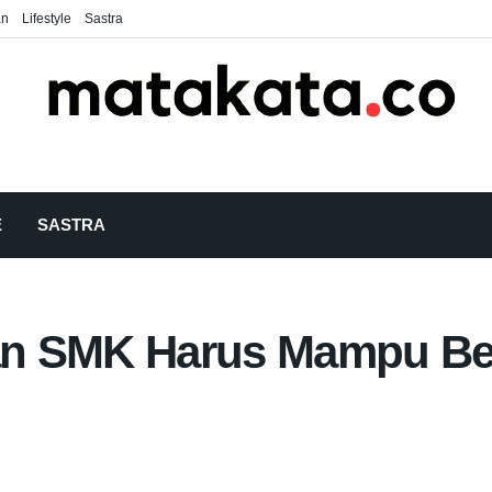
an
Lifestyle
Sastra
E
SASTRA
san SMK Harus Mampu Be