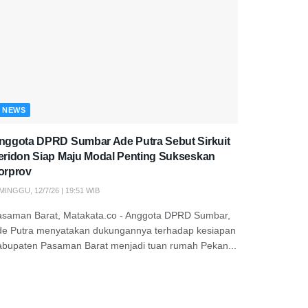
NEWS
nggota DPRD Sumbar Ade Putra Sebut Sirkuit
eridon Siap Maju Modal Penting Sukseskan
orprov
MINGGU, 12/7/26 | 19:51 WIB
asaman Barat, Matakata.co - Anggota DPRD Sumbar,
de Putra menyatakan dukungannya terhadap kesiapan
abupaten Pasaman Barat menjadi tuan rumah Pekan...