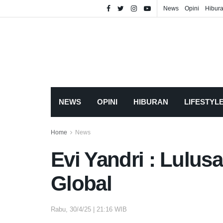
News
Opini
Hibur
NEWS
OPINI
HIBURAN
LIFESTYL
Home
News
Evi Yandri : Lulu
Global
Rabu, 30/4/25 | 21:16 WIB