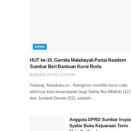
NEWS
HUT ke-15, Garnita Malahayati Partai Nasdem
Sumbar Beri Bantuan Kursi Roda
SELASA, 21/7/26 | 21:53 WIB
Padang, Matakata.co - Keinginan memiliki kursi roda
akhirnya bisa kesampaian bagi Satria Nur Alfathih (12)
dan Junaedi Darwis (52), setelah...
Anggota DPRD Sumbar Irsya
Syafar Buka Kejuaraan Tenis