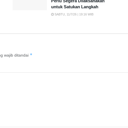
Perlu Segera Dilaksanakan
untuk Satukan Langkah
SABTU, 11/7/26 | 19:16 WIB
*
g wajib ditandai