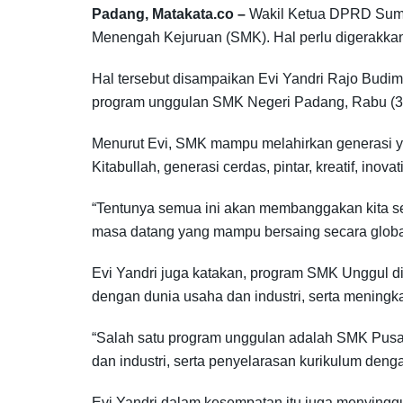
Padang, Matakata.co –
Wakil Ketua DPRD Sumb
Menengah Kejuruan (SMK). Hal perlu digerakkan 
Hal tersebut disampaikan Evi Yandri Rajo Budi
program unggulan SMK Negeri Padang, Rabu (30
Menurut Evi, SMK mampu melahirkan generasi yang
Kitabullah, generasi cerdas, pintar, kreatif, in
“Tentunya semua ini akan membanggakan kita se
masa datang yang mampu bersaing secara global d
Evi Yandri juga katakan, program SMK Unggul di
dengan dunia usaha dan industri, serta meningka
“Salah satu program unggulan adalah SMK Pusa
dan industri, serta penyelarasan kurikulum deng
Evi Yandri dalam kesempatan itu juga menyinggu