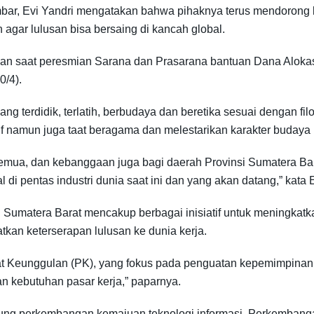
ar, Evi Yandri mengatakan bahwa pihaknya terus mendorong
agar lulusan bisa bersaing di kancah global.
man saat peresmian Sarana dan Prasarana bantuan Dana Aloka
/4).
 terdidik, terlatih, berbudaya dan beretika sesuai dengan fil
ovatif namun juga taat beragama dan melestarikan karakter buday
mua, dan kebanggaan juga bagi daerah Provinsi Sumatera Bar
i pentas industri dunia saat ini dan yang akan datang,” kata E
 Sumatera Barat mencakup berbagai inisiatif untuk meningkatk
tkan keterserapan lulusan ke dunia kerja.
t Keunggulan (PK), yang fokus pada penguatan kepemimpinan 
an kebutuhan pasar kerja,” paparnya.
ng perkembangan kemajuan teknologi informasi. Perkembangan te