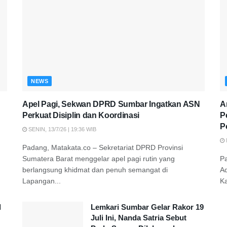
NEWS
Apel Pagi, Sekwan DPRD Sumbar Ingatkan ASN
A
Perkuat Disiplin dan Koordinasi
P
P
SENIN, 13/7/26 | 19:36 WIB
Padang, Matakata.co – Sekretariat DPRD Provinsi
Sumatera Barat menggelar apel pagi rutin yang
P
berlangsung khidmat dan penuh semangat di
A
Lapangan...
K
d
Lemkari Sumbar Gelar Rakor 19
Juli Ini, Nanda Satria Sebut