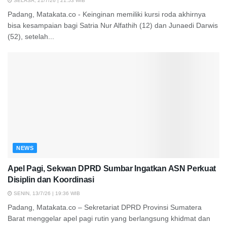
SELASA, 21/7/26 | 21:53 WIB
Padang, Matakata.co - Keinginan memiliki kursi roda akhirnya
bisa kesampaian bagi Satria Nur Alfathih (12) dan Junaedi Darwis
(52), setelah...
NEWS
Apel Pagi, Sekwan DPRD Sumbar Ingatkan ASN Perkuat
Disiplin dan Koordinasi
SENIN, 13/7/26 | 19:36 WIB
Padang, Matakata.co – Sekretariat DPRD Provinsi Sumatera
Barat menggelar apel pagi rutin yang berlangsung khidmat dan