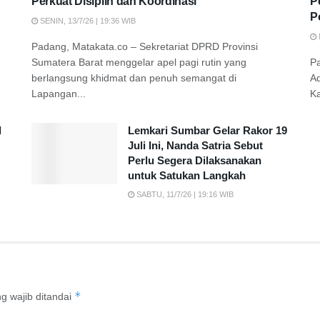
Perkuat Disiplin dan Koordinasi
P
P
SENIN, 13/7/26 | 19:36 WIB
Padang, Matakata.co – Sekretariat DPRD Provinsi
Sumatera Barat menggelar apel pagi rutin yang
P
berlangsung khidmat dan penuh semangat di
A
Lapangan...
K
d
Lemkari Sumbar Gelar Rakor 19
Juli Ini, Nanda Satria Sebut
Perlu Segera Dilaksanakan
untuk Satukan Langkah
SABTU, 11/7/26 | 19:16 WIB
*
g wajib ditandai