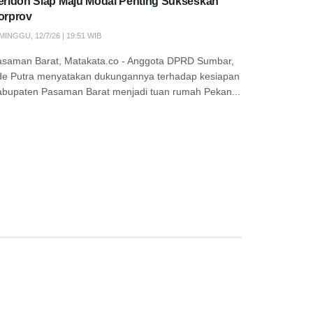
eridon Siap Maju Modal Penting Sukseskan
orprov
MINGGU, 12/7/26 | 19:51 WIB
asaman Barat, Matakata.co - Anggota DPRD Sumbar,
de Putra menyatakan dukungannya terhadap kesiapan
abupaten Pasaman Barat menjadi tuan rumah Pekan...