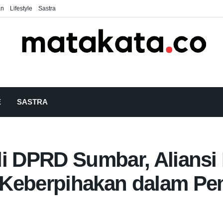
an
Lifestyle
Sastra
E
SASTRA
di DPRD Sumbar, Alians
 Keberpihakan dalam Pe