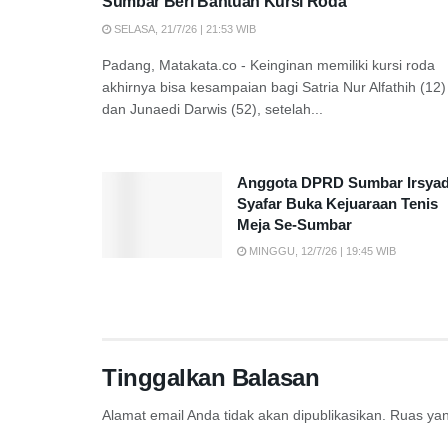
Sumbar Beri Bantuan Kursi Roda
SELASA, 21/7/26 | 21:53 WIB
Padang, Matakata.co - Keinginan memiliki kursi roda
akhirnya bisa kesampaian bagi Satria Nur Alfathih (12)
dan Junaedi Darwis (52), setelah...
Anggota DPRD Sumbar Irsya
Syafar Buka Kejuaraan Tenis
Meja Se-Sumbar
MINGGU, 12/7/26 | 19:45 WIB
Tinggalkan Balasan
Alamat email Anda tidak akan dipublikasikan.
Ruas yan