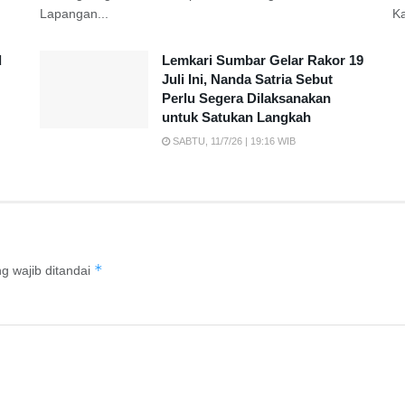
Lapangan...
K
d
Lemkari Sumbar Gelar Rakor 19
Juli Ini, Nanda Satria Sebut
Perlu Segera Dilaksanakan
untuk Satukan Langkah
SABTU, 11/7/26 | 19:16 WIB
*
g wajib ditandai