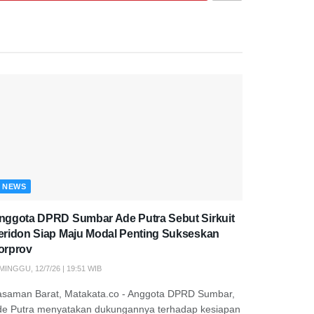
NEWS
nggota DPRD Sumbar Ade Putra Sebut Sirkuit
eridon Siap Maju Modal Penting Sukseskan
orprov
MINGGU, 12/7/26 | 19:51 WIB
asaman Barat, Matakata.co - Anggota DPRD Sumbar,
de Putra menyatakan dukungannya terhadap kesiapan