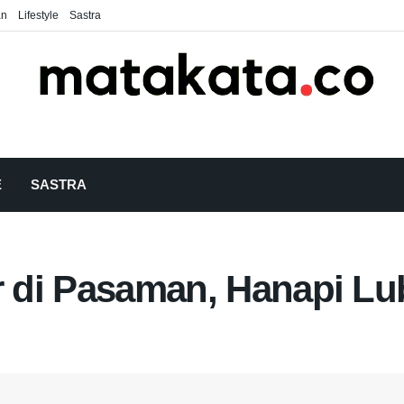
an
Lifestyle
Sastra
E
SASTRA
r di Pasaman, Hanapi Lu