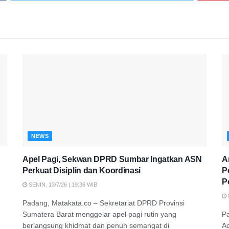
NEWS
Apel Pagi, Sekwan DPRD Sumbar Ingatkan ASN
A
Perkuat Disiplin dan Koordinasi
P
P
SENIN, 13/7/26 | 19:36 WIB
Padang, Matakata.co – Sekretariat DPRD Provinsi
Sumatera Barat menggelar apel pagi rutin yang
P
berlangsung khidmat dan penuh semangat di
A