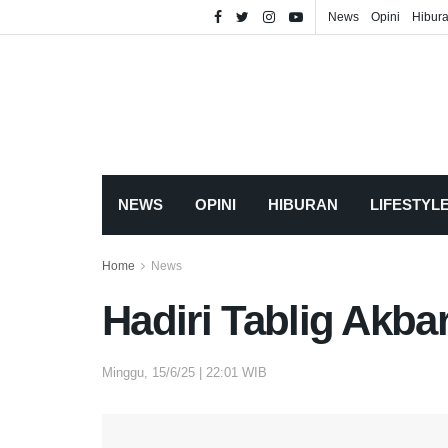
News
Opini
Hibur
NEWS
OPINI
HIBURAN
LIFESTYL
Home
News
Hadiri Tablig Akba
Minggu, 15/6/25 | 22:01 WIB