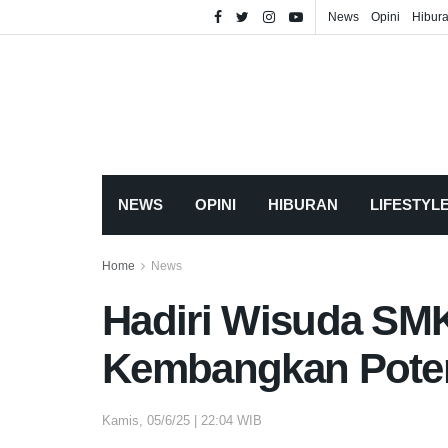
News
Opini
Hibur
NEWS
OPINI
HIBURAN
LIFESTYL
Home
News
Hadiri Wisuda SMK
Kembangkan Poten
Kamis, 05/6/25 | 22:04 WIB