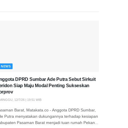
NEWS
nggota DPRD Sumbar Ade Putra Sebut Sirkuit
eridon Siap Maju Modal Penting Sukseskan
orprov
MINGGU, 12/7/26 | 19:51 WIB
asaman Barat, Matakata.co - Anggota DPRD Sumbar,
de Putra menyatakan dukungannya terhadap kesiapan
abupaten Pasaman Barat menjadi tuan rumah Pekan...