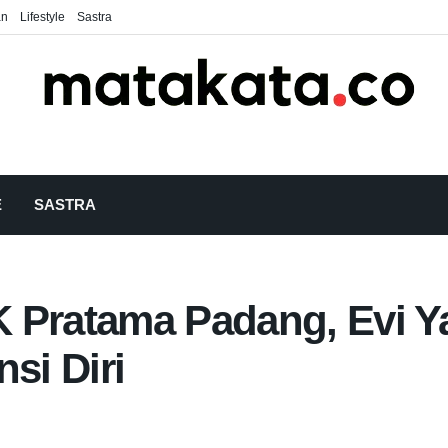
an
Lifestyle
Sastra
E
SASTRA
 Pratama Padang, Evi Y
si Diri