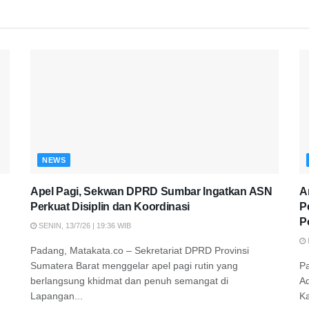
NEWS
Apel Pagi, Sekwan DPRD Sumbar Ingatkan ASN
A
Perkuat Disiplin dan Koordinasi
P
P
SENIN, 13/7/26 | 19:36 WIB
Padang, Matakata.co – Sekretariat DPRD Provinsi
Sumatera Barat menggelar apel pagi rutin yang
P
berlangsung khidmat dan penuh semangat di
A
Lapangan...
K