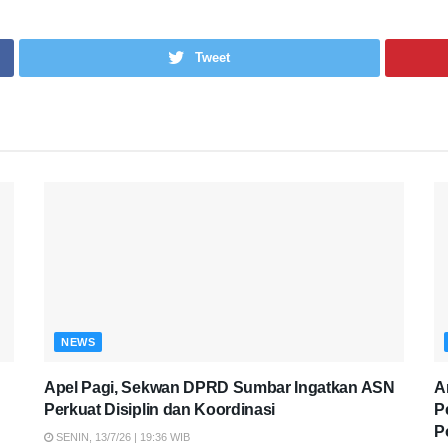
Tweet
NEWS
Apel Pagi, Sekwan DPRD Sumbar Ingatkan ASN
A
Perkuat Disiplin dan Koordinasi
P
P
SENIN, 13/7/26 | 19:36 WIB