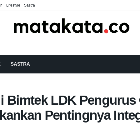
an
Lifestyle
Sastra
E
SASTRA
di Bimtek LDK Pengurus
kankan Pentingnya Integ