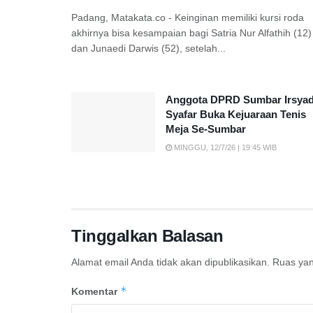
Padang, Matakata.co - Keinginan memiliki kursi roda
akhirnya bisa kesampaian bagi Satria Nur Alfathih (12)
dan Junaedi Darwis (52), setelah...
Anggota DPRD Sumbar Irsya
Syafar Buka Kejuaraan Tenis
Meja Se-Sumbar
MINGGU, 12/7/26 | 19:45 WIB
Tinggalkan Balasan
Alamat email Anda tidak akan dipublikasikan.
Ruas yan
*
Komentar