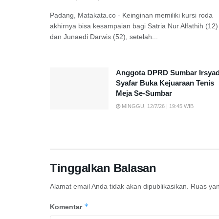
Padang, Matakata.co - Keinginan memiliki kursi roda
akhirnya bisa kesampaian bagi Satria Nur Alfathih (12)
dan Junaedi Darwis (52), setelah...
Anggota DPRD Sumbar Irsya
Syafar Buka Kejuaraan Tenis
Meja Se-Sumbar
MINGGU, 12/7/26 | 19:45 WIB
Tinggalkan Balasan
Alamat email Anda tidak akan dipublikasikan.
Ruas yan
*
Komentar