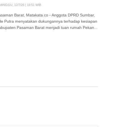
MINGGU, 12/7/26 | 19:51 WIB
asaman Barat, Matakata.co - Anggota DPRD Sumbar,
de Putra menyatakan dukungannya terhadap kesiapan
abupaten Pasaman Barat menjadi tuan rumah Pekan...