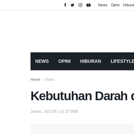
News
Opini
Hibur
NEWS
OPINI
HIBURAN
LIFESTYL
Home
News
Kebutuhan Darah d
Jumat, 16/2/24 | 15:37 WIB