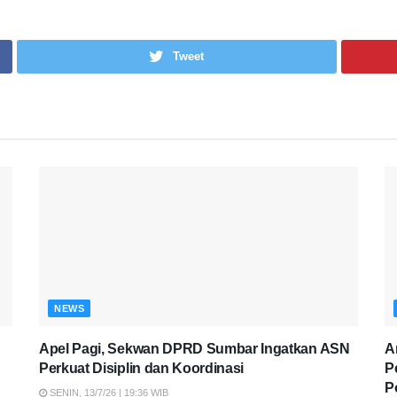
Tweet
NEWS
Apel Pagi, Sekwan DPRD Sumbar Ingatkan ASN
A
Perkuat Disiplin dan Koordinasi
P
P
SENIN, 13/7/26 | 19:36 WIB