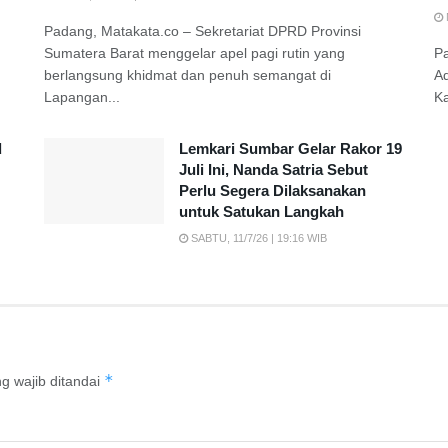
Padang, Matakata.co – Sekretariat DPRD Provinsi
Sumatera Barat menggelar apel pagi rutin yang
P
berlangsung khidmat dan penuh semangat di
A
Lapangan...
K
d
Lemkari Sumbar Gelar Rakor 19
Juli Ini, Nanda Satria Sebut
Perlu Segera Dilaksanakan
untuk Satukan Langkah
SABTU, 11/7/26 | 19:16 WIB
*
g wajib ditandai