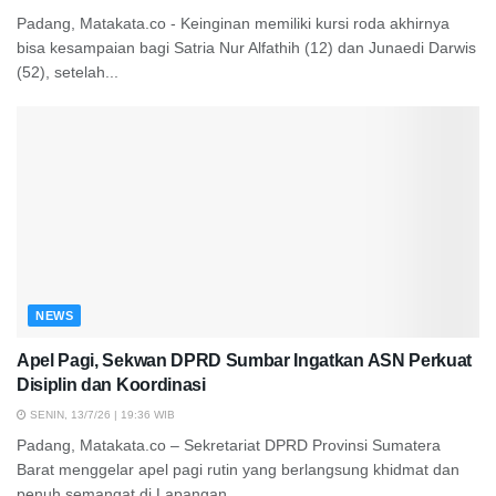
Padang, Matakata.co - Keinginan memiliki kursi roda akhirnya
bisa kesampaian bagi Satria Nur Alfathih (12) dan Junaedi Darwis
(52), setelah...
NEWS
Apel Pagi, Sekwan DPRD Sumbar Ingatkan ASN Perkuat
Disiplin dan Koordinasi
SENIN, 13/7/26 | 19:36 WIB
Padang, Matakata.co – Sekretariat DPRD Provinsi Sumatera
Barat menggelar apel pagi rutin yang berlangsung khidmat dan
penuh semangat di Lapangan...