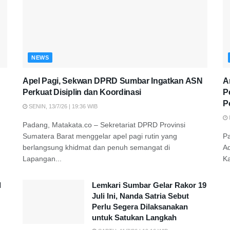
NEWS
Apel Pagi, Sekwan DPRD Sumbar Ingatkan ASN
A
Perkuat Disiplin dan Koordinasi
P
P
SENIN, 13/7/26 | 19:36 WIB
Padang, Matakata.co – Sekretariat DPRD Provinsi
Sumatera Barat menggelar apel pagi rutin yang
P
berlangsung khidmat dan penuh semangat di
A
Lapangan...
K
d
Lemkari Sumbar Gelar Rakor 19
Juli Ini, Nanda Satria Sebut
Perlu Segera Dilaksanakan
untuk Satukan Langkah