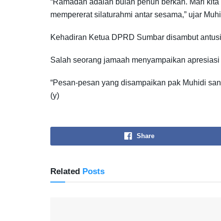
“Ramadan adalah bulan penuh berkah. Mari kit
mempererat silaturahmi antar sesama,” ujar Muh
Kehadiran Ketua DPRD Sumbar disambut antusia
Salah seorang jamaah menyampaikan apresiasi a
“Pesan-pesan yang disampaikan pak Muhidi sang
(y)
Share
Related
Posts