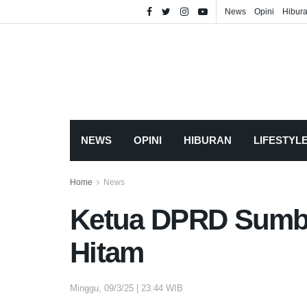
News
Opini
Hibur
NEWS
OPINI
HIBURAN
LIFESTYL
Home
News
Ketua DPRD Sumba
Hitam
Minggu, 09/3/25 | 23:44 WIB