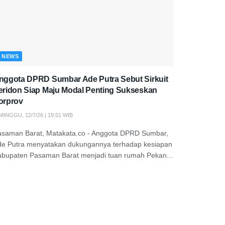
NEWS
nggota DPRD Sumbar Ade Putra Sebut Sirkuit
eridon Siap Maju Modal Penting Sukseskan
orprov
MINGGU, 12/7/26 | 19:51 WIB
asaman Barat, Matakata.co - Anggota DPRD Sumbar,
de Putra menyatakan dukungannya terhadap kesiapan
abupaten Pasaman Barat menjadi tuan rumah Pekan...