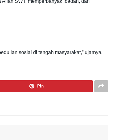
da Allah SWT, memperbanyak ibadah, dan
lian sosial di tengah masyarakat,” ujarnya.
Pin