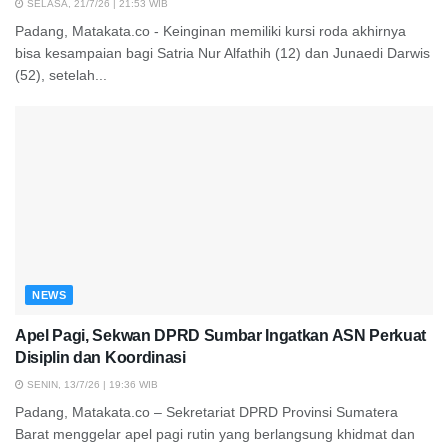
SELASA, 21/7/26 | 21:53 WIB
Padang, Matakata.co - Keinginan memiliki kursi roda akhirnya
bisa kesampaian bagi Satria Nur Alfathih (12) dan Junaedi Darwis
(52), setelah...
NEWS
Apel Pagi, Sekwan DPRD Sumbar Ingatkan ASN Perkuat
Disiplin dan Koordinasi
SENIN, 13/7/26 | 19:36 WIB
Padang, Matakata.co – Sekretariat DPRD Provinsi Sumatera
Barat menggelar apel pagi rutin yang berlangsung khidmat dan