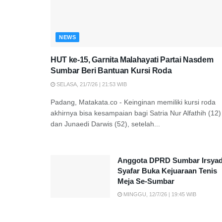
NEWS
HUT ke-15, Garnita Malahayati Partai Nasdem
Sumbar Beri Bantuan Kursi Roda
SELASA, 21/7/26 | 21:53 WIB
Padang, Matakata.co - Keinginan memiliki kursi roda
akhirnya bisa kesampaian bagi Satria Nur Alfathih (12)
dan Junaedi Darwis (52), setelah...
Anggota DPRD Sumbar Irsya
Syafar Buka Kejuaraan Tenis
Meja Se-Sumbar
MINGGU, 12/7/26 | 19:45 WIB