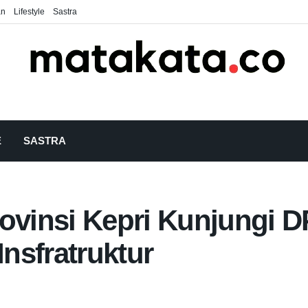
an
Lifestyle
Sastra
E
SASTRA
rovinsi Kepri Kunjungi 
Insfratruktur