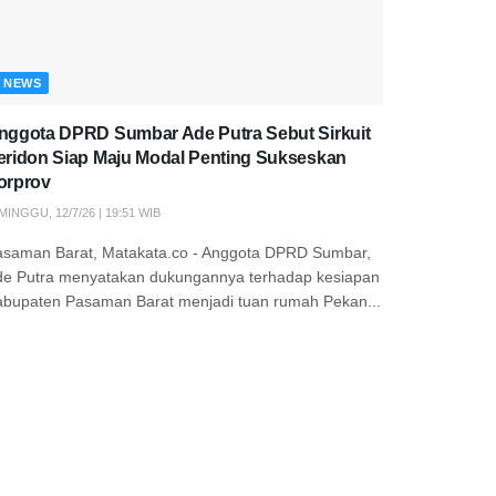
NEWS
nggota DPRD Sumbar Ade Putra Sebut Sirkuit
eridon Siap Maju Modal Penting Sukseskan
orprov
MINGGU, 12/7/26 | 19:51 WIB
asaman Barat, Matakata.co - Anggota DPRD Sumbar,
de Putra menyatakan dukungannya terhadap kesiapan
abupaten Pasaman Barat menjadi tuan rumah Pekan...