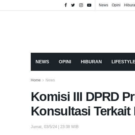
News
Opini
Hibur
NEWS
OPINI
HIBURAN
LIFESTYL
Home
News
Komisi III DPRD P
Konsultasi Terkait 
Jumat, 03/5/24 | 23:38 WIB