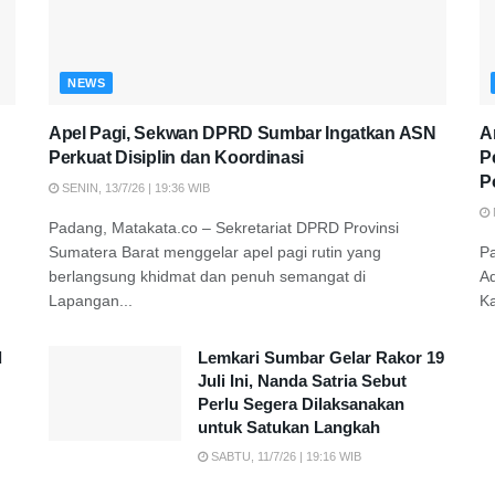
NEWS
Apel Pagi, Sekwan DPRD Sumbar Ingatkan ASN
A
Perkuat Disiplin dan Koordinasi
P
P
SENIN, 13/7/26 | 19:36 WIB
Padang, Matakata.co – Sekretariat DPRD Provinsi
Sumatera Barat menggelar apel pagi rutin yang
P
berlangsung khidmat dan penuh semangat di
A
Lapangan...
K
d
Lemkari Sumbar Gelar Rakor 19
Juli Ini, Nanda Satria Sebut
Perlu Segera Dilaksanakan
untuk Satukan Langkah
SABTU, 11/7/26 | 19:16 WIB