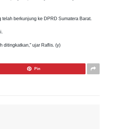
g telah berkunjung ke DPRD Sumatera Barat.
i.
itingkatkan,” ujar Raflis. (y)
Pin