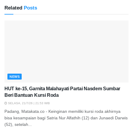
Related
Posts
NEWS
HUT ke-15, Garnita Malahayati Partai Nasdem Sumbar
Beri Bantuan Kursi Roda
SELASA, 21/7/26 | 21:53 WIB
Padang, Matakata.co - Keinginan memiliki kursi roda akhirnya
bisa kesampaian bagi Satria Nur Alfathih (12) dan Junaedi Darwis
(52), setelah...