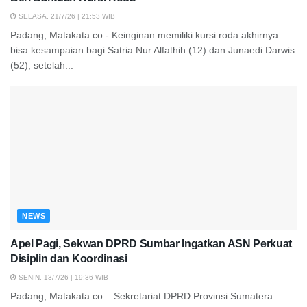
SELASA, 21/7/26 | 21:53 WIB
Padang, Matakata.co - Keinginan memiliki kursi roda akhirnya
bisa kesampaian bagi Satria Nur Alfathih (12) dan Junaedi Darwis
(52), setelah...
NEWS
Apel Pagi, Sekwan DPRD Sumbar Ingatkan ASN Perkuat
Disiplin dan Koordinasi
SENIN, 13/7/26 | 19:36 WIB
Padang, Matakata.co – Sekretariat DPRD Provinsi Sumatera