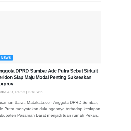
NEWS
nggota DPRD Sumbar Ade Putra Sebut Sirkuit
eridon Siap Maju Modal Penting Sukseskan
orprov
MINGGU, 12/7/26 | 19:51 WIB
asaman Barat, Matakata.co - Anggota DPRD Sumbar,
de Putra menyatakan dukungannya terhadap kesiapan
abupaten Pasaman Barat menjadi tuan rumah Pekan...