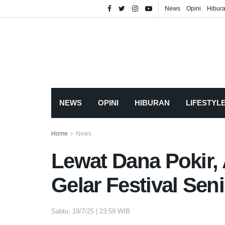
News
Opini
Hibur
NEWS
OPINI
HIBURAN
LIFESTYL
Home
News
Lewat Dana Pokir
Gelar Festival Sen
Sabtu, 19/7/25 | 23:59 WIB