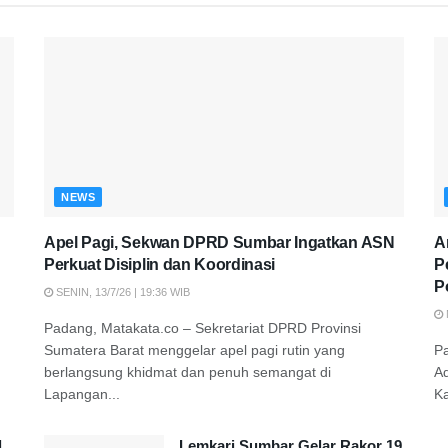
NEWS
Apel Pagi, Sekwan DPRD Sumbar Ingatkan ASN
A
Perkuat Disiplin dan Koordinasi
P
P
SENIN, 13/7/26 | 19:36 WIB
Padang, Matakata.co – Sekretariat DPRD Provinsi
Sumatera Barat menggelar apel pagi rutin yang
P
berlangsung khidmat dan penuh semangat di
A
Lapangan...
K
d
Lemkari Sumbar Gelar Rakor 19