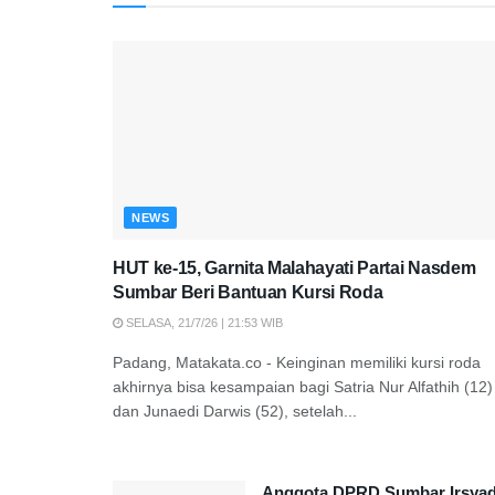
NEWS
HUT ke-15, Garnita Malahayati Partai Nasdem
Sumbar Beri Bantuan Kursi Roda
SELASA, 21/7/26 | 21:53 WIB
Padang, Matakata.co - Keinginan memiliki kursi roda
akhirnya bisa kesampaian bagi Satria Nur Alfathih (12)
dan Junaedi Darwis (52), setelah...
Anggota DPRD Sumbar Irsya