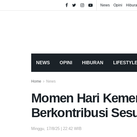
News
Opini
Hibur
NEWS
OPINI
HIBURAN
LIFESTYL
Home
News
Momen Hari Kemerd
Berkontribusi Ses
Minggu, 17/8/25 | 22:42 WIB