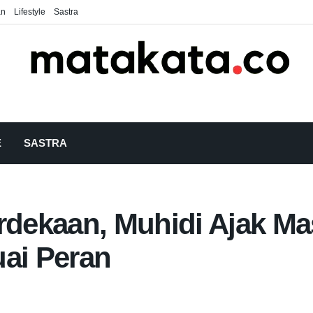
an
Lifestyle
Sastra
E
SASTRA
ekaan, Muhidi Ajak Mas
uai Peran