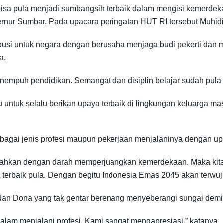
isa pula menjadi sumbangsih terbaik dalam mengisi kemerdekaa
rnur Sumbar. Pada upacara peringatan HUT RI tersebut Muhid
usi untuk negara dengan berusaha menjaga budi pekerti dan men
a.
nempuh pendidikan. Semangat dan disiplin belajar sudah pul
untuk selalu berikan upaya terbaik di lingkungan keluarga ma
agai jenis profesi maupun pekerjaan menjalaninya dengan upa
bahkan dengan darah memperjuangkan kemerdekaan. Maka kita
 terbaik pula. Dengan begitu Indonesia Emas 2045 akan terwuju
dan Dona yang tak gentar berenang menyeberangi sungai demi
dalam menjalani profesi. Kami sangat mengapresiasi,” katanya.