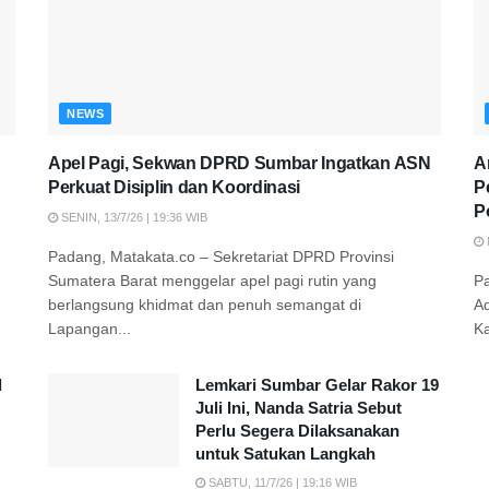
NEWS
Apel Pagi, Sekwan DPRD Sumbar Ingatkan ASN
A
Perkuat Disiplin dan Koordinasi
P
P
SENIN, 13/7/26 | 19:36 WIB
Padang, Matakata.co – Sekretariat DPRD Provinsi
Sumatera Barat menggelar apel pagi rutin yang
P
berlangsung khidmat dan penuh semangat di
A
Lapangan...
K
d
Lemkari Sumbar Gelar Rakor 19
Juli Ini, Nanda Satria Sebut
Perlu Segera Dilaksanakan
untuk Satukan Langkah
SABTU, 11/7/26 | 19:16 WIB