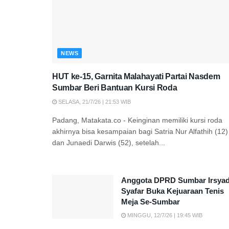
NEWS
HUT ke-15, Garnita Malahayati Partai Nasdem
Sumbar Beri Bantuan Kursi Roda
SELASA, 21/7/26 | 21:53 WIB
Padang, Matakata.co - Keinginan memiliki kursi roda
akhirnya bisa kesampaian bagi Satria Nur Alfathih (12)
dan Junaedi Darwis (52), setelah...
Anggota DPRD Sumbar Irsya
Syafar Buka Kejuaraan Tenis
Meja Se-Sumbar
MINGGU, 12/7/26 | 19:45 WIB