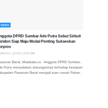
NEWS
nggota DPRD Sumbar Ade Putra Sebut Sirkuit
eridon Siap Maju Modal Penting Sukseskan
orprov
MINGGU, 12/7/26 | 19:51 WIB
asaman Barat, Matakata.co - Anggota DPRD Sumbar,
de Putra menyatakan dukungannya terhadap kesiapan
abupaten Pasaman Barat menjadi tuan rumah Pekan...