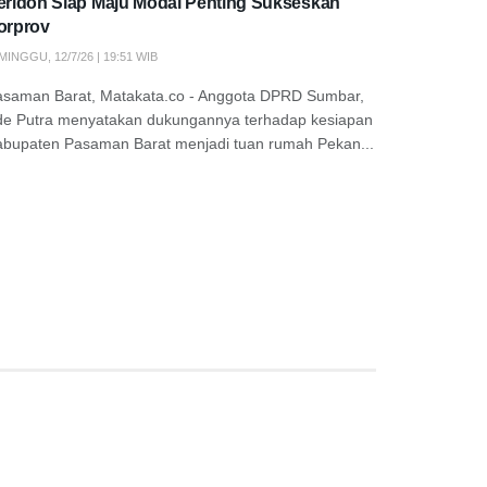
eridon Siap Maju Modal Penting Sukseskan
orprov
MINGGU, 12/7/26 | 19:51 WIB
asaman Barat, Matakata.co - Anggota DPRD Sumbar,
de Putra menyatakan dukungannya terhadap kesiapan
abupaten Pasaman Barat menjadi tuan rumah Pekan...