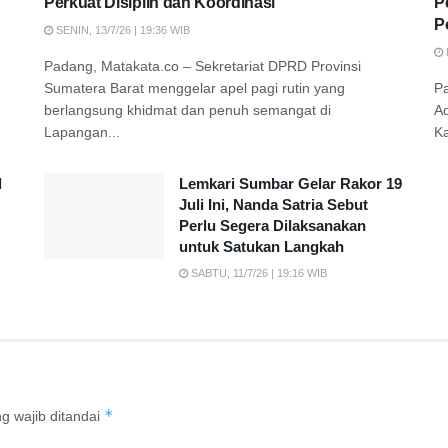
Perkuat Disiplin dan Koordinasi
P
P
SENIN, 13/7/26 | 19:36 WIB
Padang, Matakata.co – Sekretariat DPRD Provinsi
Sumatera Barat menggelar apel pagi rutin yang
P
berlangsung khidmat dan penuh semangat di
A
Lapangan...
K
d
Lemkari Sumbar Gelar Rakor 19
Juli Ini, Nanda Satria Sebut
Perlu Segera Dilaksanakan
untuk Satukan Langkah
SABTU, 11/7/26 | 19:16 WIB
*
g wajib ditandai