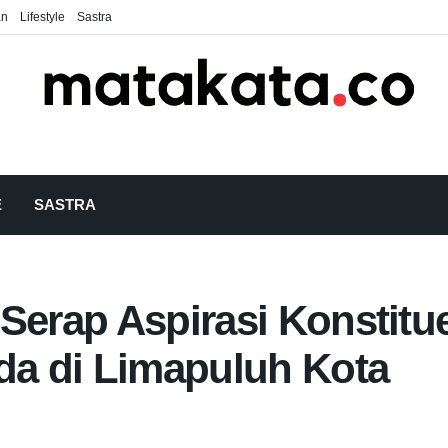
an
Lifestyle
Sastra
E
SASTRA
 Serap Aspirasi Konstitu
rda di Limapuluh Kota