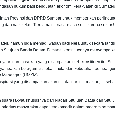
andasan hukum bagi penguatan ekonomi kerakyatan di Sumatera
erintah Provinsi dan DPRD Sumbar untuk memberikan perlind
ng dan naik kelas. Terutama di masa-masa sulit, karena sektor
 materi, namun juga menjadi wadah bagi Nela untuk secara lan
dan Situjuah Banda Dalam. Dimana, konstituennya menyampaik
rtanyaan dan masukan yang disampaikan oleh konstituen itu. 
ampaikan beragam isu lokal, mulai dari kebutuhan pembangunan
dan Menengah (UMKM).
irasi yang disampaikan akan dicatat dan ditindaklanjuti seb
n suara rakyat, khususnya dari Nagari Situjuah Batua dan Situ
an prioritas masyarakat dapat terakomodir dalam program pemb