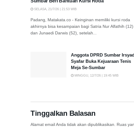
Sumbar Beri Bantuan Kursi Roda
SELASA, 21/7/26 | 21:53 WIB
Padang, Matakata.co - Keinginan memiliki kursi roda
akhirnya bisa kesampaian bagi Satria Nur Alfathih (12)
dan Junaedi Darwis (52), setelah...
Anggota DPRD Sumbar Irsya
Syafar Buka Kejuaraan Tenis
Meja Se-Sumbar
MINGGU, 12/7/26 | 19:45 WIB
Tinggalkan Balasan
Alamat email Anda tidak akan dipublikasikan.
Ruas yan