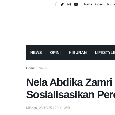
News
Opini
Hibur
NEWS
OPINI
HIBURAN
LIFESTYL
Home
News
Nela Abdika Zamri
Sosialisasikan Pe
Minggu, 26/10/25 | 22:11 WIB