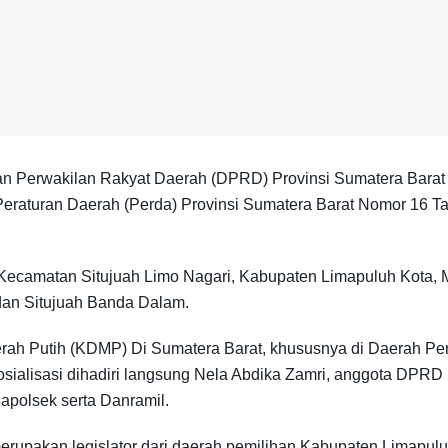
Perwakilan Rakyat Daerah (DPRD) Provinsi Sumatera Barat (S
i Peraturan Daerah (Perda) Provinsi Sumatera Barat Nomor 16
 Kecamatan Situjuah Limo Nagari, Kabupaten Limapuluh Kota, Mi
a dan Situjuah Banda Dalam.
h Putih (KDMP) Di Sumatera Barat, khususnya di Daerah Pemi
alisasi dihadiri langsung Nela Abdika Zamri, anggota DPRD 
apolsek serta Danramil.
erupakan legislator dari daerah pemilihan Kabupaten Limap