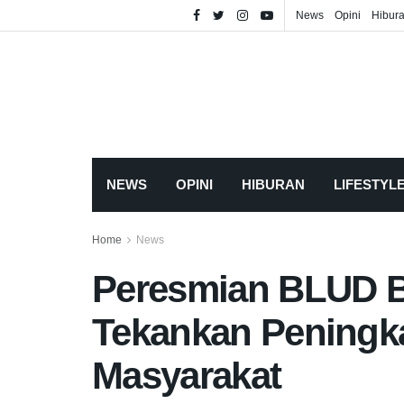
News
Opini
Hibur
NEWS
OPINI
HIBURAN
LIFESTYL
Home
News
Peresmian BLUD B
Tekankan Peningka
Masyarakat