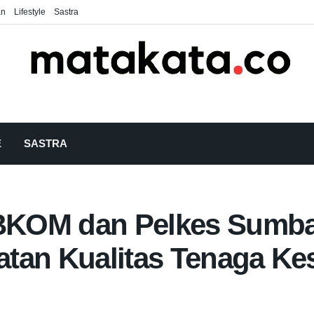
an
Lifestyle
Sastra
E
SASTRA
KOM dan Pelkes Sumbar
tan Kualitas Tenaga Ke