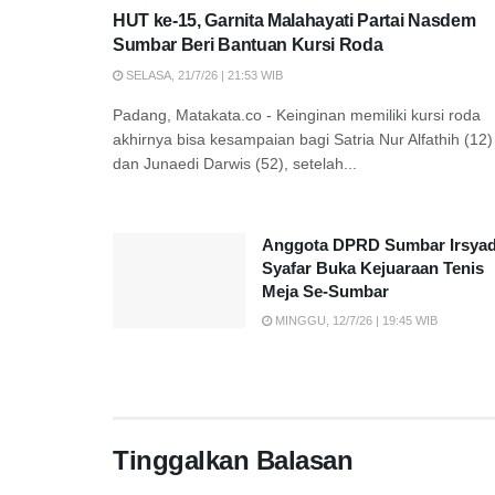
HUT ke-15, Garnita Malahayati Partai Nasdem
Sumbar Beri Bantuan Kursi Roda
SELASA, 21/7/26 | 21:53 WIB
Padang, Matakata.co - Keinginan memiliki kursi roda
akhirnya bisa kesampaian bagi Satria Nur Alfathih (12)
dan Junaedi Darwis (52), setelah...
Anggota DPRD Sumbar Irsya
Syafar Buka Kejuaraan Tenis
Meja Se-Sumbar
MINGGU, 12/7/26 | 19:45 WIB
Tinggalkan Balasan