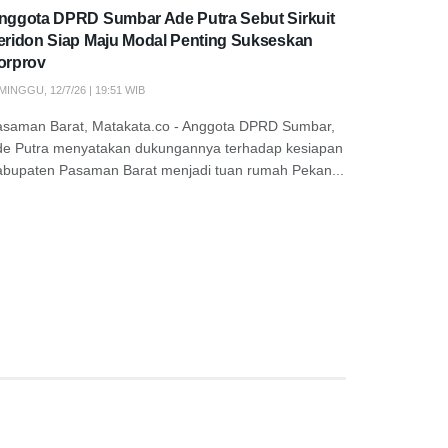
nggota DPRD Sumbar Ade Putra Sebut Sirkuit
eridon Siap Maju Modal Penting Sukseskan
orprov
MINGGU, 12/7/26 | 19:51 WIB
asaman Barat, Matakata.co - Anggota DPRD Sumbar,
de Putra menyatakan dukungannya terhadap kesiapan
abupaten Pasaman Barat menjadi tuan rumah Pekan...