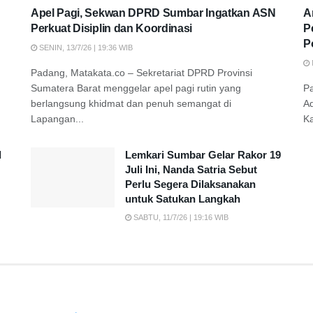
Apel Pagi, Sekwan DPRD Sumbar Ingatkan ASN
A
Perkuat Disiplin dan Koordinasi
P
P
SENIN, 13/7/26 | 19:36 WIB
Padang, Matakata.co – Sekretariat DPRD Provinsi
Sumatera Barat menggelar apel pagi rutin yang
P
berlangsung khidmat dan penuh semangat di
A
Lapangan...
K
d
Lemkari Sumbar Gelar Rakor 19
Juli Ini, Nanda Satria Sebut
Perlu Segera Dilaksanakan
untuk Satukan Langkah
SABTU, 11/7/26 | 19:16 WIB