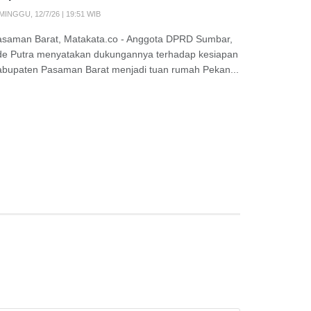
MINGGU, 12/7/26 | 19:51 WIB
asaman Barat, Matakata.co - Anggota DPRD Sumbar,
de Putra menyatakan dukungannya terhadap kesiapan
abupaten Pasaman Barat menjadi tuan rumah Pekan...