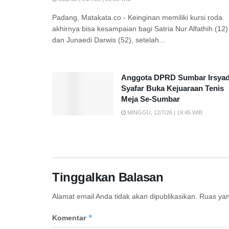
Padang, Matakata.co - Keinginan memiliki kursi roda
akhirnya bisa kesampaian bagi Satria Nur Alfathih (12)
dan Junaedi Darwis (52), setelah...
Anggota DPRD Sumbar Irsya
Syafar Buka Kejuaraan Tenis
Meja Se-Sumbar
MINGGU, 12/7/26 | 19:45 WIB
Tinggalkan Balasan
Alamat email Anda tidak akan dipublikasikan.
Ruas yan
*
Komentar