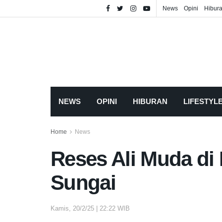
News
Opini
Hibur
NEWS
OPINI
HIBURAN
LIFESTYL
Home
News
Reses Ali Muda d
Sungai
Kamis, 20/2/25 | 22:22 WIB