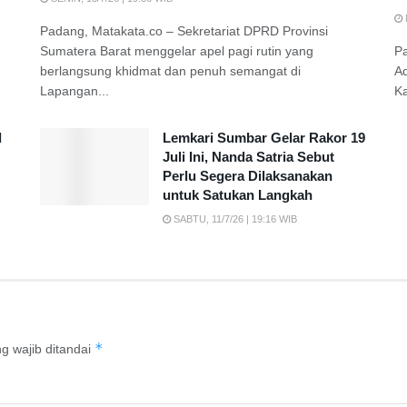
Padang, Matakata.co – Sekretariat DPRD Provinsi
Sumatera Barat menggelar apel pagi rutin yang
P
berlangsung khidmat dan penuh semangat di
A
Lapangan...
K
d
Lemkari Sumbar Gelar Rakor 19
Juli Ini, Nanda Satria Sebut
Perlu Segera Dilaksanakan
untuk Satukan Langkah
SABTU, 11/7/26 | 19:16 WIB
*
g wajib ditandai