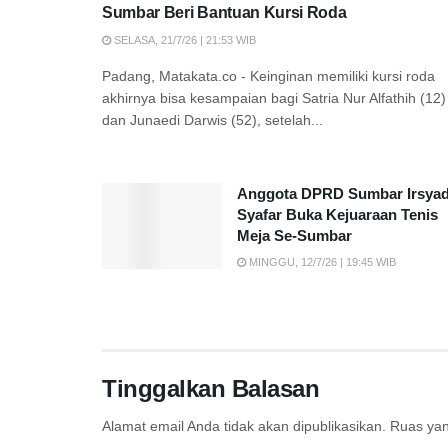
Sumbar Beri Bantuan Kursi Roda
SELASA, 21/7/26 | 21:53 WIB
Padang, Matakata.co - Keinginan memiliki kursi roda
akhirnya bisa kesampaian bagi Satria Nur Alfathih (12)
dan Junaedi Darwis (52), setelah...
Anggota DPRD Sumbar Irsya
Syafar Buka Kejuaraan Tenis
Meja Se-Sumbar
MINGGU, 12/7/26 | 19:45 WIB
Tinggalkan Balasan
Alamat email Anda tidak akan dipublikasikan.
Ruas yan