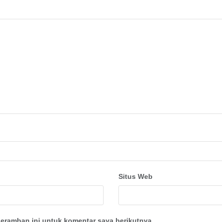
Situs Web
eramban ini untuk komentar saya berikutnya.