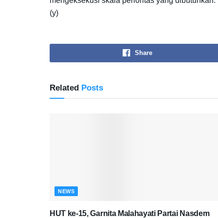
mengeksekusi skala perioritas yang dibutuhkan.
(y)
Share
Related
Posts
NEWS
HUT ke-15, Garnita Malahayati Partai Nasdem