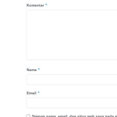
*
Komentar
*
Nama
*
Email
Simpan nama, email, dan situs web saya pada p