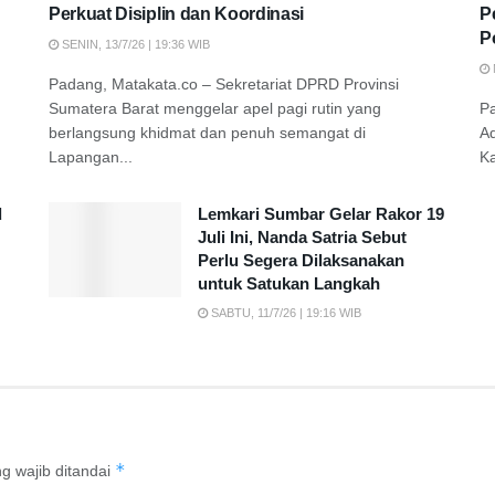
Perkuat Disiplin dan Koordinasi
P
P
SENIN, 13/7/26 | 19:36 WIB
Padang, Matakata.co – Sekretariat DPRD Provinsi
Sumatera Barat menggelar apel pagi rutin yang
P
berlangsung khidmat dan penuh semangat di
A
Lapangan...
K
d
Lemkari Sumbar Gelar Rakor 19
Juli Ini, Nanda Satria Sebut
Perlu Segera Dilaksanakan
untuk Satukan Langkah
SABTU, 11/7/26 | 19:16 WIB
*
g wajib ditandai