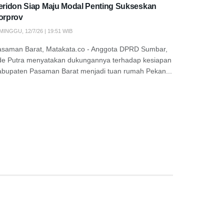
eridon Siap Maju Modal Penting Sukseskan
orprov
MINGGU, 12/7/26 | 19:51 WIB
asaman Barat, Matakata.co - Anggota DPRD Sumbar,
de Putra menyatakan dukungannya terhadap kesiapan
abupaten Pasaman Barat menjadi tuan rumah Pekan...