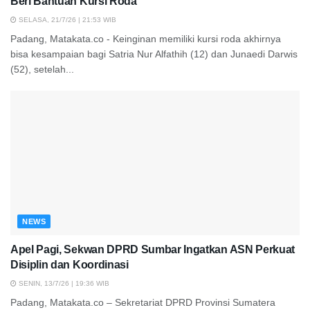
Beri Bantuan Kursi Roda
SELASA, 21/7/26 | 21:53 WIB
Padang, Matakata.co - Keinginan memiliki kursi roda akhirnya
bisa kesampaian bagi Satria Nur Alfathih (12) dan Junaedi Darwis
(52), setelah...
NEWS
Apel Pagi, Sekwan DPRD Sumbar Ingatkan ASN Perkuat
Disiplin dan Koordinasi
SENIN, 13/7/26 | 19:36 WIB
Padang, Matakata.co – Sekretariat DPRD Provinsi Sumatera