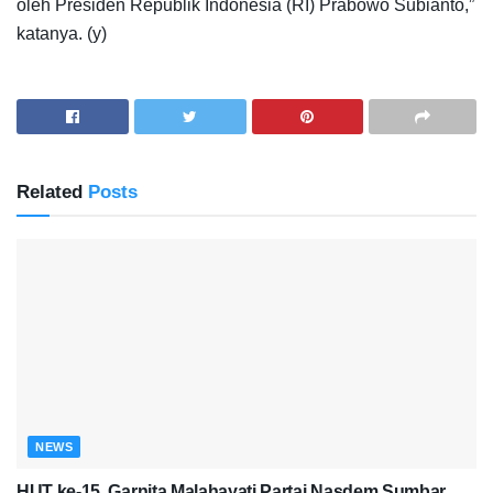
oleh Presiden Republik Indonesia (RI) Prabowo Subianto,”
katanya. (y)
Related
Posts
NEWS
HUT ke-15, Garnita Malahayati Partai Nasdem Sumbar