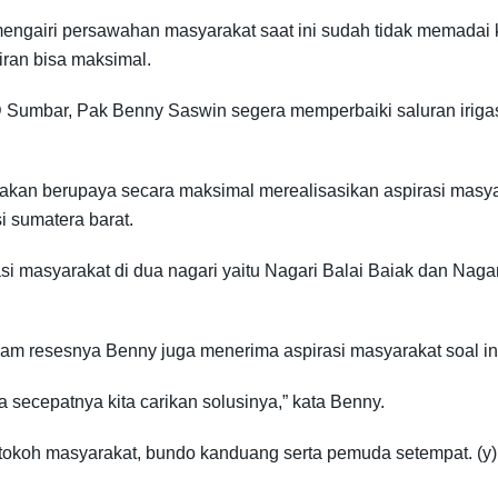
 mengairi persawahan masyarakat saat ini sudah tidak memada
iran bisa maksimal.
D Sumbar, Pak Benny Saswin segera memperbaiki saluran irigasi
an berupaya secara maksimal merealisasikan aspirasi masyar
 sumatera barat.
si masyarakat di dua nagari yaitu Nagari Balai Baiak dan Nag
lam resesnya Benny juga menerima aspirasi masyarakat soal infr
 secepatnya kita carikan solusinya,” kata Benny.
g, tokoh masyarakat, bundo kanduang serta pemuda setempat. (y)