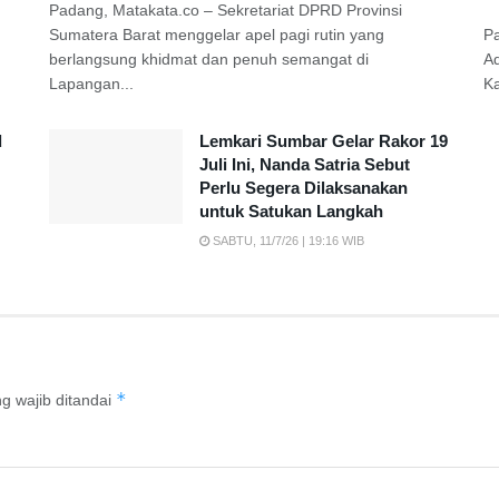
Padang, Matakata.co – Sekretariat DPRD Provinsi
Sumatera Barat menggelar apel pagi rutin yang
P
berlangsung khidmat dan penuh semangat di
A
Lapangan...
K
d
Lemkari Sumbar Gelar Rakor 19
Juli Ini, Nanda Satria Sebut
Perlu Segera Dilaksanakan
untuk Satukan Langkah
SABTU, 11/7/26 | 19:16 WIB
*
g wajib ditandai