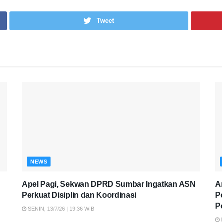
Tweet
NEWS
Apel Pagi, Sekwan DPRD Sumbar Ingatkan ASN
A
Perkuat Disiplin dan Koordinasi
P
P
SENIN, 13/7/26 | 19:36 WIB