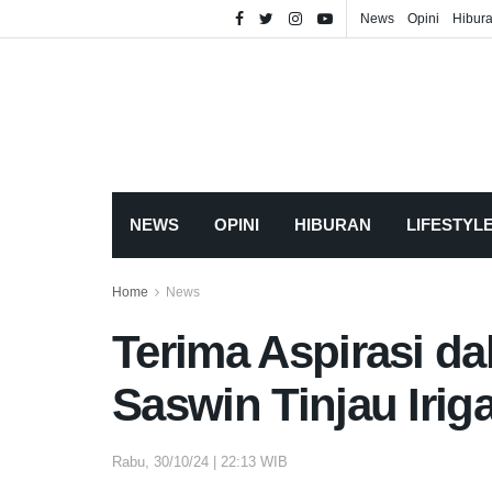
News
Opini
Hibur
NEWS
OPINI
HIBURAN
LIFESTYL
Home
News
Terima Aspirasi 
Saswin Tinjau Iri
Rabu, 30/10/24 | 22:13 WIB