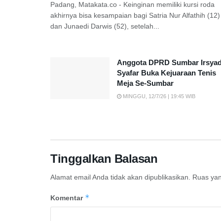
Padang, Matakata.co - Keinginan memiliki kursi roda
akhirnya bisa kesampaian bagi Satria Nur Alfathih (12)
dan Junaedi Darwis (52), setelah...
Anggota DPRD Sumbar Irsya
Syafar Buka Kejuaraan Tenis
Meja Se-Sumbar
MINGGU, 12/7/26 | 19:45 WIB
Tinggalkan Balasan
Alamat email Anda tidak akan dipublikasikan.
Ruas yan
*
Komentar