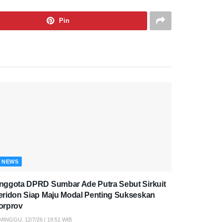
Pin
NEWS
nggota DPRD Sumbar Ade Putra Sebut Sirkuit
eridon Siap Maju Modal Penting Sukseskan
orprov
MINGGU, 12/7/26 | 19:51 WIB