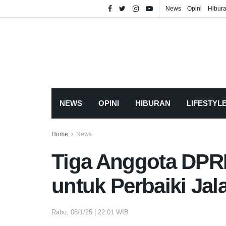
News
Opini
Hibur
NEWS
OPINI
HIBURAN
LIFESTYL
Home
News
Tiga Anggota DPR
untuk Perbaiki Jal
Rabu, 08/1/25 | 22:01 WIB