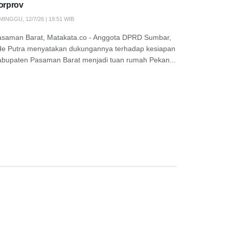
orprov
MINGGU, 12/7/26 | 19:51 WIB
asaman Barat, Matakata.co - Anggota DPRD Sumbar,
de Putra menyatakan dukungannya terhadap kesiapan
abupaten Pasaman Barat menjadi tuan rumah Pekan...