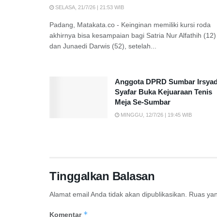
SELASA, 21/7/26 | 21:53 WIB
Padang, Matakata.co - Keinginan memiliki kursi roda
akhirnya bisa kesampaian bagi Satria Nur Alfathih (12)
dan Junaedi Darwis (52), setelah...
Anggota DPRD Sumbar Irsya
Syafar Buka Kejuaraan Tenis
Meja Se-Sumbar
MINGGU, 12/7/26 | 19:45 WIB
Tinggalkan Balasan
Alamat email Anda tidak akan dipublikasikan.
Ruas yan
*
Komentar