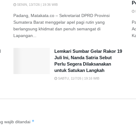
P
SENIN, 13/7/26 | 19:36 WIB
Padang, Matakata.co – Sekretariat DPRD Provinsi
Sumatera Barat menggelar apel pagi rutin yang
P
berlangsung khidmat dan penuh semangat di
A
Lapangan...
K
d
Lemkari Sumbar Gelar Rakor 19
Juli Ini, Nanda Satria Sebut
Perlu Segera Dilaksanakan
untuk Satukan Langkah
SABTU, 11/7/26 | 19:16 WIB
*
g wajib ditandai