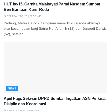
HUT ke-15, Garnita Malahayati Partai Nasdem Sumbar
Beri Bantuan Kursi Roda
SELASA, 21/7/26 | 21:53 WIB
Padang, Matakata.co - Keinginan memiliki kursi roda akhirnya
bisa kesampaian bagi Satria Nur Alfathih (12) dan Junaedi Darwis
(52), setelah...
NEWS
Apel Pagi, Sekwan DPRD Sumbar Ingatkan ASN Perkuat
Disiplin dan Koordinasi
SENIN, 13/7/26 | 19:36 WIB