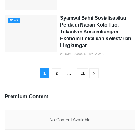
Syamsul Bahri Sosialisasikan
NEWS
Perda di Nagari Koto Tuo,
Tekankan Keseimbangan
Ekonomi Lokal dan Kelestarian
Lingkungan
RABU, 24/4/24 | 18:12 WIB
1
2
…
11
Premium Content
No Content Available