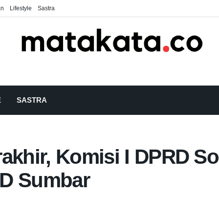
an
Lifestyle
Sastra
E
SASTRA
akhir, Komisi I DPRD So
RD Sumbar