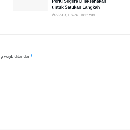
Perlu Segera Dilaksanakan
untuk Satukan Langkah
SABTU, 11/7/26 | 19:16 WIB
*
g wajib ditandai