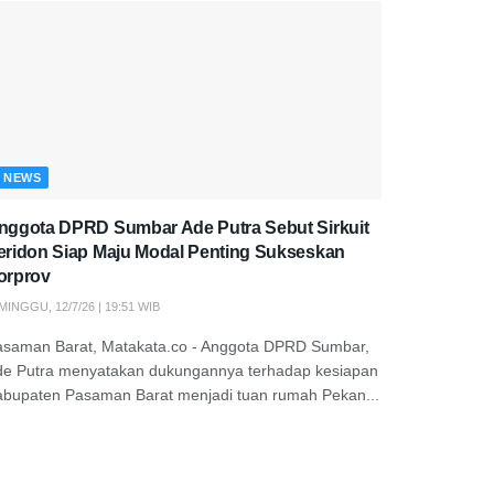
NEWS
nggota DPRD Sumbar Ade Putra Sebut Sirkuit
eridon Siap Maju Modal Penting Sukseskan
orprov
MINGGU, 12/7/26 | 19:51 WIB
asaman Barat, Matakata.co - Anggota DPRD Sumbar,
de Putra menyatakan dukungannya terhadap kesiapan
abupaten Pasaman Barat menjadi tuan rumah Pekan...