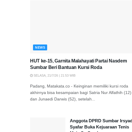
NEWS
HUT ke-15, Garnita Malahayati Partai Nasdem
Sumbar Beri Bantuan Kursi Roda
SELASA, 21/7/26 | 21:53 WIB
Padang, Matakata.co - Keinginan memiliki kursi roda
akhirnya bisa kesampaian bagi Satria Nur Alfathih (12)
dan Junaedi Darwis (52), setelah...
Anggota DPRD Sumbar Irsya
Syafar Buka Kejuaraan Tenis