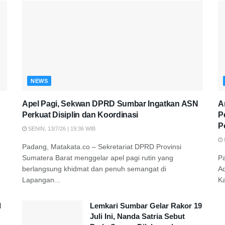
NEWS
Apel Pagi, Sekwan DPRD Sumbar Ingatkan ASN
A
Perkuat Disiplin dan Koordinasi
P
P
SENIN, 13/7/26 | 19:36 WIB
Padang, Matakata.co – Sekretariat DPRD Provinsi
Sumatera Barat menggelar apel pagi rutin yang
P
berlangsung khidmat dan penuh semangat di
A
Lapangan...
K
d
Lemkari Sumbar Gelar Rakor 19
Juli Ini, Nanda Satria Sebut