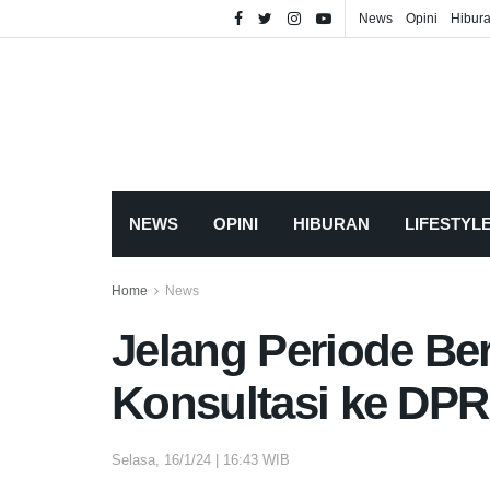
News
Opini
Hibur
NEWS
OPINI
HIBURAN
LIFESTYL
Home
News
Jelang Periode Ber
Konsultasi ke DP
Selasa, 16/1/24 | 16:43 WIB