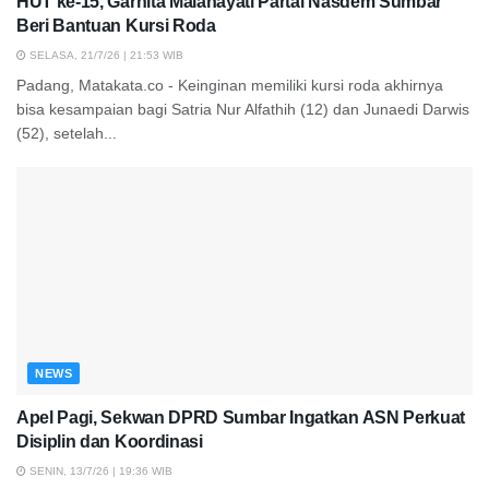
HUT ke-15, Garnita Malahayati Partai Nasdem Sumbar
Beri Bantuan Kursi Roda
SELASA, 21/7/26 | 21:53 WIB
Padang, Matakata.co - Keinginan memiliki kursi roda akhirnya
bisa kesampaian bagi Satria Nur Alfathih (12) dan Junaedi Darwis
(52), setelah...
NEWS
Apel Pagi, Sekwan DPRD Sumbar Ingatkan ASN Perkuat
Disiplin dan Koordinasi
SENIN, 13/7/26 | 19:36 WIB