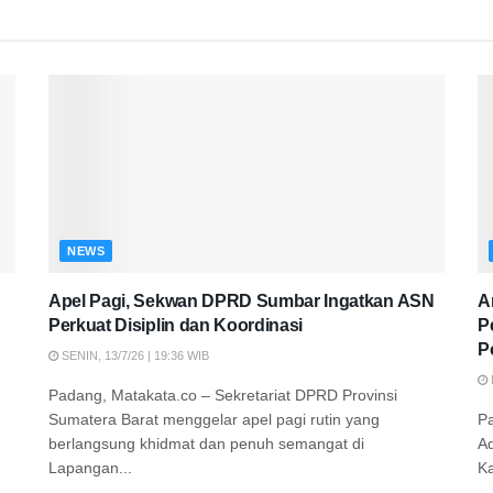
NEWS
Apel Pagi, Sekwan DPRD Sumbar Ingatkan ASN
A
Perkuat Disiplin dan Koordinasi
P
P
SENIN, 13/7/26 | 19:36 WIB
Padang, Matakata.co – Sekretariat DPRD Provinsi
Sumatera Barat menggelar apel pagi rutin yang
P
berlangsung khidmat dan penuh semangat di
A
Lapangan...
K