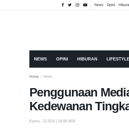
News
Opini
Hibur
NEWS
OPINI
HIBURAN
LIFESTYL
Home
News
Penggunaan Media
Kedewanan Tingka
Kamis, 21/3/24 | 18:08 WIB