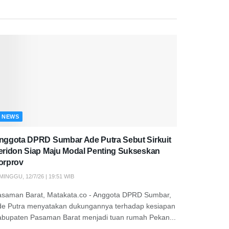
NEWS
nggota DPRD Sumbar Ade Putra Sebut Sirkuit
eridon Siap Maju Modal Penting Sukseskan
orprov
MINGGU, 12/7/26 | 19:51 WIB
asaman Barat, Matakata.co - Anggota DPRD Sumbar,
de Putra menyatakan dukungannya terhadap kesiapan
abupaten Pasaman Barat menjadi tuan rumah Pekan...