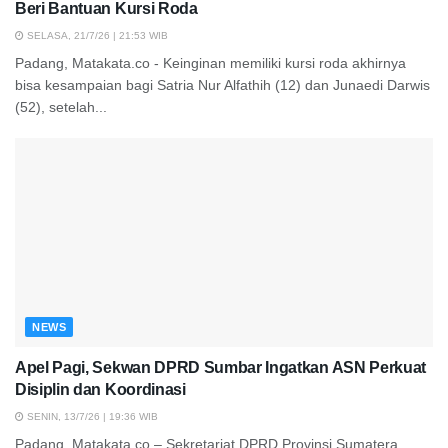
Beri Bantuan Kursi Roda
SELASA, 21/7/26 | 21:53 WIB
Padang, Matakata.co - Keinginan memiliki kursi roda akhirnya
bisa kesampaian bagi Satria Nur Alfathih (12) dan Junaedi Darwis
(52), setelah...
NEWS
Apel Pagi, Sekwan DPRD Sumbar Ingatkan ASN Perkuat
Disiplin dan Koordinasi
SENIN, 13/7/26 | 19:36 WIB
Padang, Matakata.co – Sekretariat DPRD Provinsi Sumatera