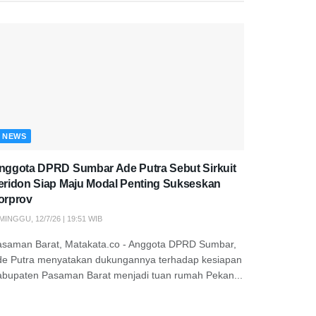
NEWS
nggota DPRD Sumbar Ade Putra Sebut Sirkuit
eridon Siap Maju Modal Penting Sukseskan
orprov
MINGGU, 12/7/26 | 19:51 WIB
asaman Barat, Matakata.co - Anggota DPRD Sumbar,
de Putra menyatakan dukungannya terhadap kesiapan
abupaten Pasaman Barat menjadi tuan rumah Pekan...