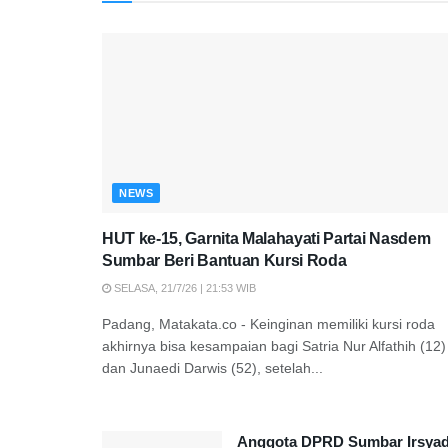
NEWS
HUT ke-15, Garnita Malahayati Partai Nasdem
Sumbar Beri Bantuan Kursi Roda
SELASA, 21/7/26 | 21:53 WIB
Padang, Matakata.co - Keinginan memiliki kursi roda
akhirnya bisa kesampaian bagi Satria Nur Alfathih (12)
dan Junaedi Darwis (52), setelah...
Anggota DPRD Sumbar Irsya