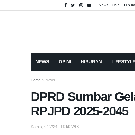
News
Opini
Hibur
NEWS
OPINI
HIBURAN
LIFESTYL
Home
News
DPRD Sumbar Gela
RPJPD 2025-2045
Kamis, 04/7/24 | 16:59 WIB