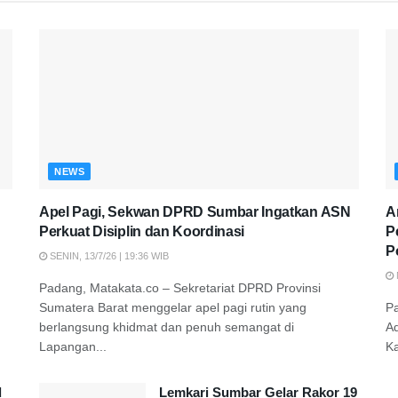
NEWS
Apel Pagi, Sekwan DPRD Sumbar Ingatkan ASN
A
Perkuat Disiplin dan Koordinasi
P
P
SENIN, 13/7/26 | 19:36 WIB
Padang, Matakata.co – Sekretariat DPRD Provinsi
Sumatera Barat menggelar apel pagi rutin yang
P
berlangsung khidmat dan penuh semangat di
A
Lapangan...
K
d
Lemkari Sumbar Gelar Rakor 19