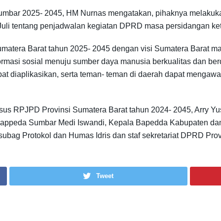
umbar 2025- 2045, HM Nurnas mengatakan, pihaknya melakukan 
li tentang penjadwalan kegiatan DPRD masa persidangan ket
umatera Barat tahun 2025- 2045 dengan visi Sumatera Barat m
masi sosial menuju sumber daya manusia berkualitas dan berda
pat diaplikasikan, serta teman- teman di daerah dapat mengawal
ansus RPJPD Provinsi Sumatera Barat tahun 2024- 2045, Arry Y
appeda Sumbar Medi Iswandi, Kepala Bapedda Kabupaten d
ag Protokol dan Humas Idris dan staf sekretariat DPRD Provi
Tweet