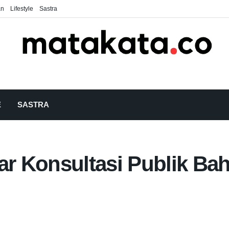
an
Lifestyle
Sastra
E
SASTRA
r Konsultasi Publik Ba