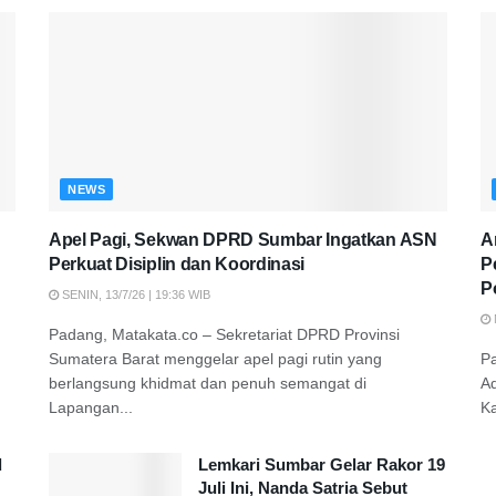
NEWS
Apel Pagi, Sekwan DPRD Sumbar Ingatkan ASN
A
Perkuat Disiplin dan Koordinasi
P
P
SENIN, 13/7/26 | 19:36 WIB
Padang, Matakata.co – Sekretariat DPRD Provinsi
Sumatera Barat menggelar apel pagi rutin yang
P
berlangsung khidmat dan penuh semangat di
A
Lapangan...
K
d
Lemkari Sumbar Gelar Rakor 19
Juli Ini, Nanda Satria Sebut