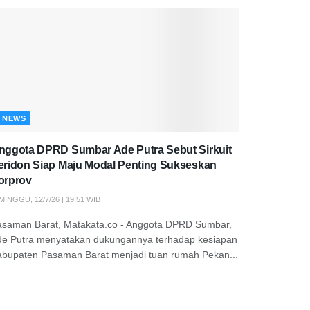
NEWS
nggota DPRD Sumbar Ade Putra Sebut Sirkuit
eridon Siap Maju Modal Penting Sukseskan
orprov
MINGGU, 12/7/26 | 19:51 WIB
asaman Barat, Matakata.co - Anggota DPRD Sumbar,
de Putra menyatakan dukungannya terhadap kesiapan
abupaten Pasaman Barat menjadi tuan rumah Pekan...