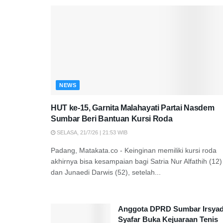
NEWS
HUT ke-15, Garnita Malahayati Partai Nasdem
Sumbar Beri Bantuan Kursi Roda
SELASA, 21/7/26 | 21:53 WIB
Padang, Matakata.co - Keinginan memiliki kursi roda
akhirnya bisa kesampaian bagi Satria Nur Alfathih (12)
dan Junaedi Darwis (52), setelah...
Anggota DPRD Sumbar Irsya
Syafar Buka Kejuaraan Tenis