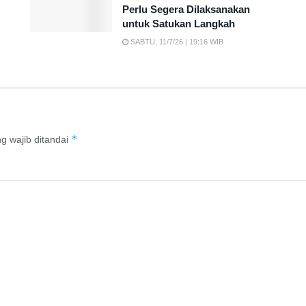
Perlu Segera Dilaksanakan
untuk Satukan Langkah
SABTU, 11/7/26 | 19:16 WIB
*
g wajib ditandai