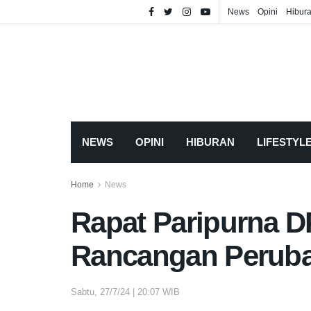
News
Opini
Hibur
NEWS
OPINI
HIBURAN
LIFESTYL
Home
News
Rapat Paripurna 
Rancangan Peruba
Sabtu, 27/7/24 | 20:07 WIB