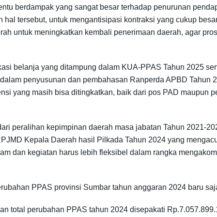
Ini tentu berdampak yang sangat besar terhadap penurunan pen
hal tersebut, untuk mengantisipasi kontraksi yang cukup besa
aerah untuk meningkatkan kembali penerimaan daerah, agar pr
lokasi belanja yang ditampung dalam KUA-PPAS Tahun 2025 s
i nanti dalam penyusunan dan pembahasan Ranperda APBD Tah
nsi yang masih bisa ditingkatkan, baik dari pos PAD maupun 
ari peralihan kepimpinan daerah masa jabatan Tahun 2021-20
 RPJMD Kepala Daerah hasil Pilkada Tahun 2024 yang mengac
gram dan kegiatan harus lebih fleksibel dalam rangka mengako
rubahan PPAS provinsi Sumbar tahun anggaran 2024 baru saja
an total perubahan PPAS tahun 2024 disepakati Rp.7.057.899.1