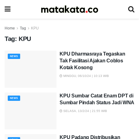
Home
Tag
KPU
Tag:
KPU
KPU Dharmasraya Tegaskan
NEWS
Tak Fasilitasi Ajakan Coblos
Kotak Kosong
MINGGU, 06/10/24 | 10:13 WIB
KPU Sumbar Catat Enam DPT di
NEWS
Sumbar Pindah Status Jadi WNA
SELASA, 13/2/24 | 21:55 WIB
KPU Padang Distribusikan